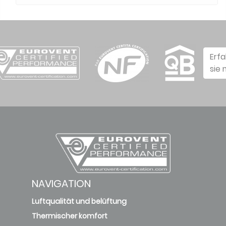
Erf
sie
NAVIGATION
Luftqualität und belüftung
Thermischer komfort