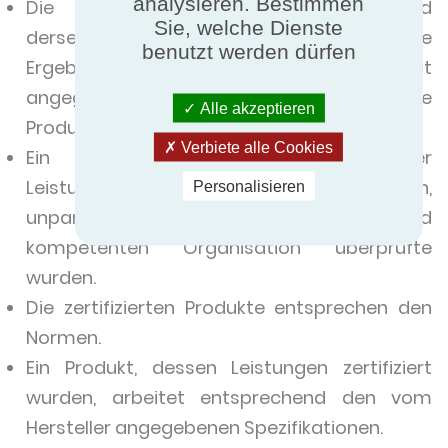
analysieren. Bestimmen
Die Produktleistungen werden anhand
Sie, welche Dienste
derselben Kriterien bewertet und die
benutzt werden dürfen
Ergebnisse werden in derselben Maßeinheit
angegeben, egal in welchem Land die
Alle akzeptieren
Produkte hergestellt oder verkauft werden.
Verbiete alle Cookies
Ein zertifiziertes Produkt verfügt über
Leistungen, die von einer akkreditierten,
Personalisieren
unparteiischen, unabhängigen und
kompetenten Organisation überprüfte
wurden.
Die zertifizierten Produkte entsprechen den
Normen.
Ein Produkt, dessen Leistungen zertifiziert
wurden, arbeitet entsprechend den vom
Hersteller angegebenen Spezifikationen.