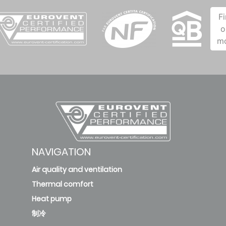
F
o
m
NAVIGATION
Air quality and ventilation
Thermal comfort
Heat pump
制冷