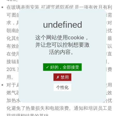
在玻璃表面安装
可调节遮阳系统
是一项有效且有利
可图的措施，可减少制冷、供暖和照明的能源需
求，具体取决于关于他们的方向。固定遮阳元件对
朝南的立面有效。然而，这种类型的保护并不能优
这个网站使用cookie，
化其他方向的太阳辐射的使用。在这些情况下，最
并让您可以控制想要激
有效的解决方案是可调节的遮阳系统，该系统可以
活的内容。
在使用自然光的同时优化冬季太阳能并避免夏季直
接辐射。这些系统可节省高达 50% 的制冷费用、
好的，全部接受
20% 至 25% 的供暖费用以及高达 50% 的照明费
用。
禁用
对于
厨房使用的设备
，可以采取多种措施，从使用
个性化
燃气器具到与天然气或双热设备，可防止用电低效
加热水，以及提取系统的自动调节。这些系统的优
化避免了热量损失和电能浪费。通知和培训员工是
获得理想结果的基础。