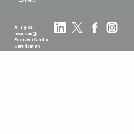
工作机会
All rights
reserved@
Eurovent Certita
Certification