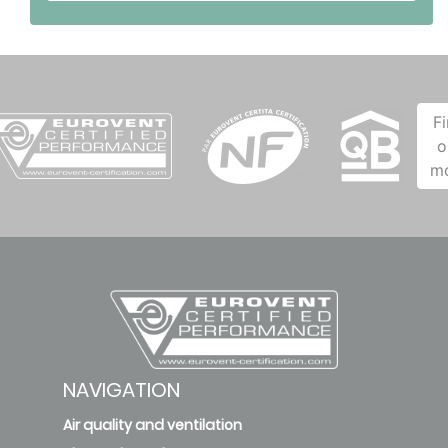
F
o
m
NAVIGATION
Air quality and ventilation