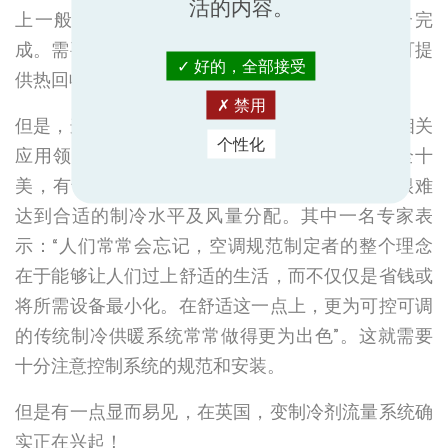
活的内容。
上一般都是由商业空气源热泵或空调/锅炉组合完
成。需要谨记的还有一点，即变制冷剂流量系统可提
好的，全部接受
供热回收选项，供业主进一步提高能效。
禁用
但是，这并不意味着变制冷剂流量就是英国所有相关
个性化
应用领域的万能良药，这一系统其实也并非十全十
美，有专家就指出，非冷冻机DX装置有时仍然很难
达到合适的制冷水平及风量分配。其中一名专家表
示：“人们常常会忘记，空调规范制定者的整个理念
在于能够让人们过上舒适的生活，而不仅仅是省钱或
将所需设备最小化。在舒适这一点上，更为可控可调
的传统制冷供暖系统常常做得更为出色”。这就需要
十分注意控制系统的规范和安装。
但是有一点显而易见，在英国，变制冷剂流量系统确
实正在兴起！