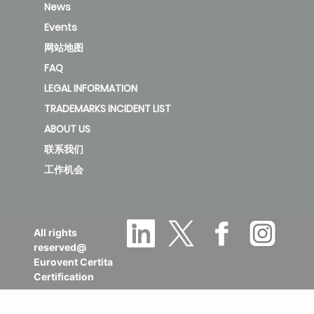
News
Events
网站地图
FAQ
LEGAL INFORMATION
TRADEMARKS INCIDENT LIST
ABOUT US
联系我们
工作机会
All rights
reserved@
Eurovent Certita
Certification