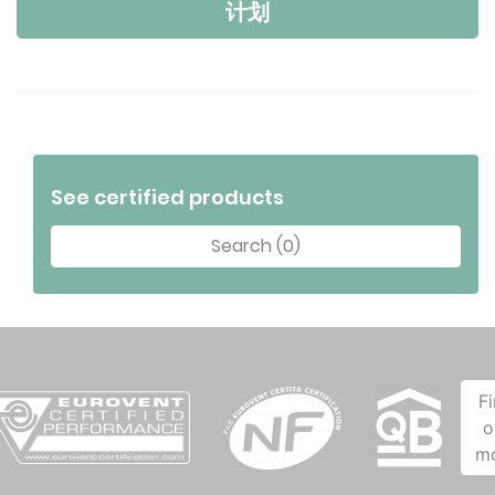
计划
See certified products
Search (0)
F
o
m