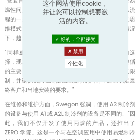
"安装肯定是关键点之一。我们决定不回避或忽视易
这个网站使用cookie，
燃性问题。我们的目的不是要重写规则，而是要从流
并让您可以控制想要激
程的一开始就提供指导，让项目设计者进入正确的思
活的内容。
维模式，确保立即对潜在风险进行评估。在这种情况
下，越早越好"。
好的，全部接受
"同样重要的是，根据系统设计和设备制造商的选
禁用
择，现场要求也会有所不同。我们在产品设计中遵循
个性化
的主要目标之一就是（尽可能）减少对丙烷系统的限
制，并确保我们在满足法规要求的同时，还能满足最
终客户和当地安装的要求。"
在维修和维护方面，Swegon 强调，使用 A3 制冷剂
的设备与使用 A1 或 A2L 制冷剂的设备是不同的。"因
此，我们不仅开发了使用丙烷的产品，还推出了
ZERO 学院。这是一个与在空调应用中使用易燃制冷