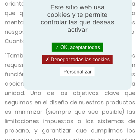
orientar desde el principio del proceso, para
Este sitio web usa
que quien diseñe el proyecto entre en la
cookies y te permite
controlar las que deseas
mentalidad correcta y se asegure de que los
activar
riesgos potenciales se evalúan de inmediato.
Cuanto antes, en este caso, mejor".
OK, aceptar todas
"También es importante subrayar que los
Denegar todas las cookies
requisitos del emplazamiento variarán en
Personalizar
función del diseño del sistema y de las
opciones elegidas por el fabricante de la
unidad. Uno de los objetivos clave que
seguimos en el diseño de nuestros productos
es minimizar (siempre que sea posible) las
limitaciones impuestas a los sistemas de
propano, y garantizar que cumplimos los
requisitos normativos junto con los requisitos