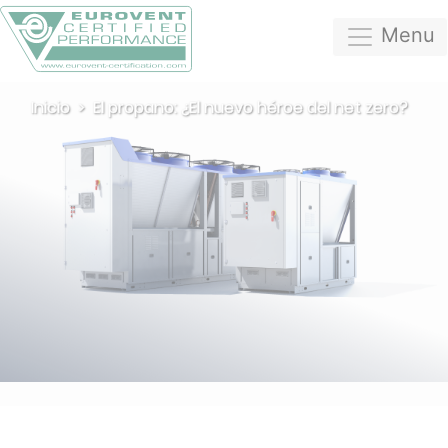
Menu
Inicio
El propano: ¿El nuevo héroe del net zero?