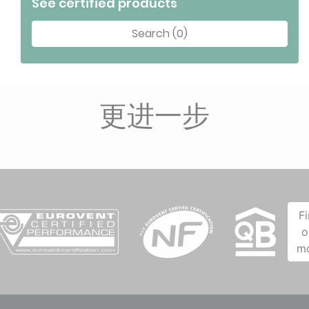
See certified products
Search (0)
更进一步
F
o
m