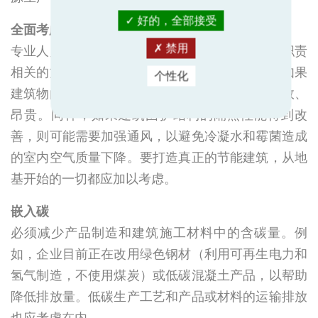
好的，全部接受
全面考虑建筑问题
专业人员必须了解全局，而不仅仅是传统上与其职责
禁用
相关的方面。例如，设计完美的低温热泵系统，如果
个性化
建筑物的隔热性能很差，运行起来就会无效、低效、
昂贵。同样，如果建筑围护结构的隔热性能得到改
善，则可能需要加强通风，以避免冷凝水和霉菌造成
的室内空气质量下降。要打造真正的节能建筑，从地
基开始的一切都应加以考虑。
嵌入碳
必须减少产品制造和建筑施工材料中的含碳量。例
如，企业目前正在改用绿色钢材（利用可再生电力和
氢气制造，不使用煤炭）或低碳混凝土产品，以帮助
降低排放量。低碳生产工艺和产品或材料的运输排放
也应考虑在内。