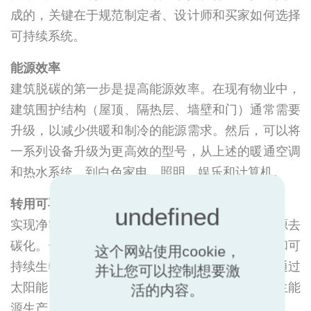
成的，关键在于规范制定者、设计师和买家如何选择
可持续系统。
能源效率
建筑脱碳的第一步是提高能源效率。在现有物业中，
建筑围护结构（屋顶、隔热层、墙壁和门）通常需要
升级，以减少供暖和制冷的能源需求。然后，可以将
一系列设备升级为更高效的型号，从上述的暖通空调
和热水系统，到白色家电、照明、娱乐和计算机。
转用可再生/去碳化能源
实现净零排放的最大障碍之一是使我们使用的能源去
碳化。长期目标是通过可再生能源、核能、氢气和可
这个网站使用cookie，
持续生物燃料实现电网的完全脱碳。在此之前，通过
并让您可以控制想要激
太阳能、风能或热电联产（CHP）进行现场可再生能
活的内容。
源生产，为实现零碳能源提供了机会。