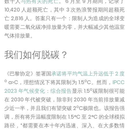
数千人
与热有关的死亡
。 6 月至 9 月期间，记录了
10,420 人超额死亡，其中 3 次热浪警报期间超额死
亡 2,816 人。答案只有一个：限制人为造成的全球变
暖需要二氧化碳净排放量为零，并大幅减少其他温室
气体排放量。
我们如何脱碳？
《巴黎协定》签署国
承诺将平均气温上升远低于 2 度
o
o
a>
C，理想情况下将其限制为 1.5
C。然而，
IPCC
o
2023 年气候变化：综合报告
显示 1.5
碳限制很可能
在 2030 年代被突破，除非到 2030 年当前排放量减
o
少近一半，并且我们有望突破 2
C极限也。该报告强
调，所有将升温幅度限制在 1.5°C 至 2°C 的全球模拟
路径，“都需要在本十年内迅速、深入、在大多数情