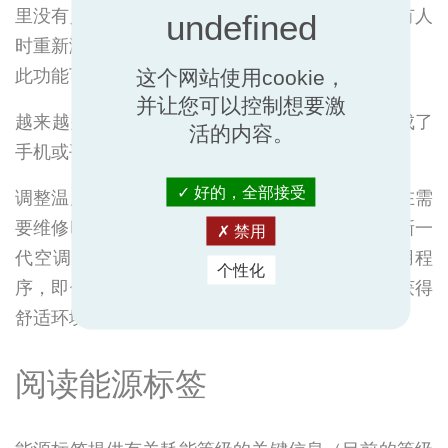
里没有人，则空调会启动节能模式，并在检测到有人
时重新激活。
此功能可节省高达40％的能源。
这个网站使用cookie，
并让您可以控制想要激
越来越多的连接——连接到空调的装置是那些集成了
活的内容。
手机或平板电脑远程控制技术的产品。
好的，全部接受
调整温度和设置，接收性能和能耗的实时更新，在需
要维修时提供故障排除解决方案，这些都只是最新一
禁用
代空调提供的一小部分可能性。凭借便捷的应用程
个性化
序，即使您不在家，也可以进行控制和编程，以获得
舒适环境。
阅读能源标签