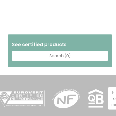
See certified products
Search (0)
F
o
m