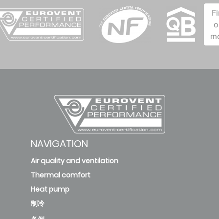
F
o
m
NAVIGATION
Air quality and ventilation
Thermal comfort
Heat pump
制冷