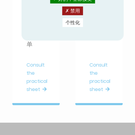
新应用
程序让
什么是
禁用
卓越的
空气处
室内空
个性化
理机组
气质量
(AHU)？
变得简
单
Consult
Consult
the
the
practical
practical
sheet
sheet