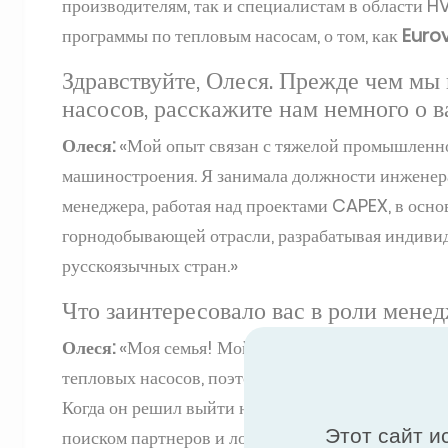
производителям, так и специалистам в области 
программы по тепловым насосам, о том, как
Eurov
Здравствуйте, Олеся. Прежде чем м
насосов, расскажите нам немного о 
Олеся:
«Мой опыт связан с тяжелой промышленнос
машиностроения. Я занимала должности инженера
менеджера, работая над проектами CAPEX, в осн
горнодобывающей отрасли, разрабатывая индиви
русскоязычных стран.»
Что заинтересовало вас в роли мен
Олеся:
«Моя семья! Мой отец владел компанией, 
тепловых насосов, поэтому я была вовлечена в р
Когда он решил выйти на рынок ЕС, я несколько 
Этот сайт и
поиском партнеров и локализацией производства.