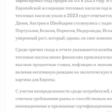
зафиксировал спад продаж на 5% в 2023 году. В 
Европейской ассоциации тепловых насосов под 
тепловых насосов упали в 2023 году» отмечается
Дания, Австрия и Швейцария столкнулись с паден
Португалия, Бельгия, Норвегия, Нидерланды, Исп
умеренный рост, который, однако, не смог компен
Среди причин спада в отчете указываются колеба
тепловые насосы менее финансово привлекатель
высокие процентные ставки, инфляцию и экономи
включая негативную реакцию на экологическую по
картина для Европы.
С учетом неопределенности среди потребителей,
отвечала требованиям рынка и способствовала во
инновационные и признанные сертификационные 