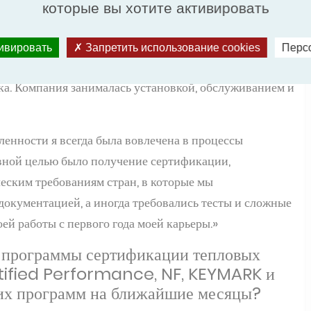
которые вы хотите активировать
еским менеджером в техническом центре, который
, Франция. В отделе, где я работала, мы занимались
тивировать
Запретить использование cookies
Перс
тов как для HVAC-индустрии, так и для
а. Компания занималась установкой, обслуживанием и
енности я всегда была вовлечена в процессы
авной целью было получение сертификации,
ским требованиям стран, в которые мы
 документацией, а иногда требовались тесты и сложные
ей работы с первого года моей карьеры.»
т программы сертификации тепловых
tified Performance, NF, KEYMARK и
тих программ на ближайшие месяцы?