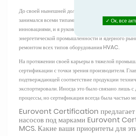
До своей нынешней должности я работала технич
занимался всеми типами установок HVAC в Валансе
Ок, все ак
инновациями, и я руководила разработкой продук
энергетической промышленности и ядерного рынк
ремонтом всех типов оборудования HVAC.
На протяжении своей карьеры в тяжелой промышл
сертификации с точки зрения производителя. Гл
подтверждающей соответствие продукции техниче
экспортировали. Иногда это было связано лишь с
процессы, но сертификация всегда была частью мо
Eurovent Certification предлагае
насосов под марками Eurovent Cer
MCS. Какие ваши приоритеты для э