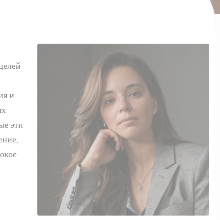
целей
ия и
ых
рые эти
ение,
рокое