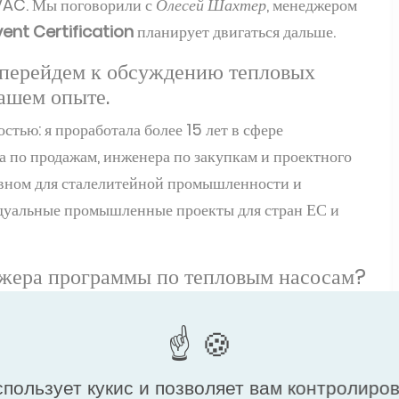
HVAC. Мы поговорили с
Олесей Шахтер
, менеджером
ent Certification
планирует двигаться дальше.
ы перейдем к обсуждению тепловых
вашем опыте.
тью: я проработала более 15 лет в сфере
 по продажам, инженера по закупкам и проектного
овном для сталелитейной промышленности и
дуальные промышленные проекты для стран ЕС и
еджера программы по тепловым насосам?
которая производила системы управления для
азработку некоторых этих продуктов дистанционно.
месяцев помогала ему с рыночными исследованиями,
спользует кукис и позволяет вам контролиро