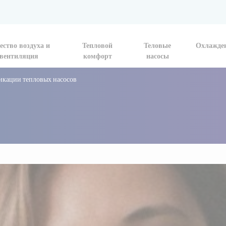
ество воздуха и
Тепловой
Теловые
Охлажде
вентиляция
комфорт
насосы
икации тепловых насосов