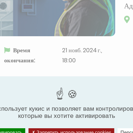
Ад
Время
21 нояб. 2024 г.,
окончания:
18:00
ition dedicated to refrigeration and its
спользует кукис и позволяет вам контролиро
l key players in the refrigeration sector:
которые вы хотите активировать
ers, end-users, engineering firms, and OEMs.
nds, and be inspired by advancements in this
тивировать
Запретить использование cookies
Перс