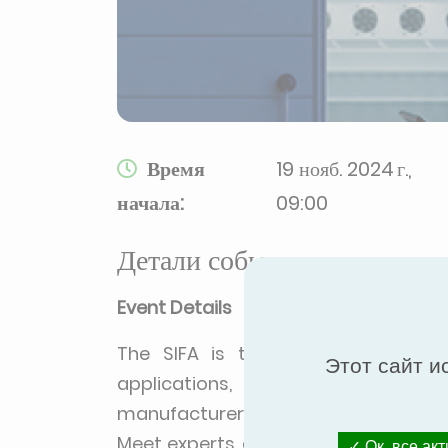
Время
19 нояб. 2024 г.,
начала:
09:00
Детали события
Event Details
The SIFA is the professional exhib
Этот сайт и
applications, bringing together al
manufacturers, refrigeration install
Meet experts, explore the latest tre
Ок, все ак