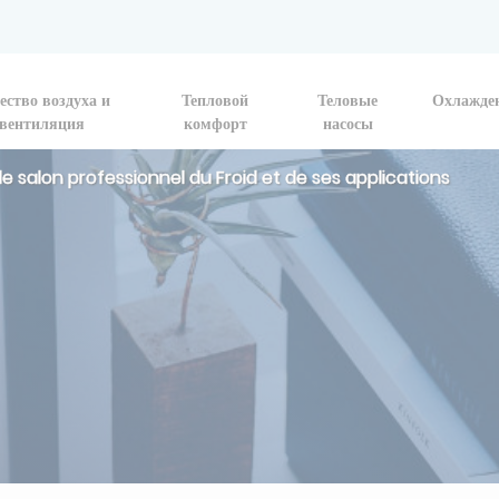
ество воздуха и
Тепловой
Теловые
Охлажде
вентиляция
комфорт
насосы
 le salon professionnel du Froid et de ses applications