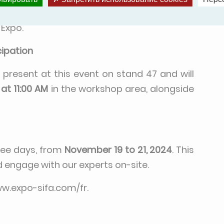
ickets today for an unforgettable experience
 Expo.
cipation
e present at this event on stand 47 and will
at 11:00 AM
in the workshop area, alongside
hree days, from
November 19 to 21, 2024
. This
d engage with our experts on-site.
ww.expo-sifa.com/fr
.