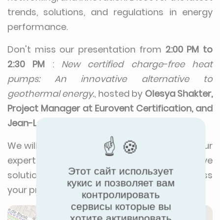
trends, solutions, and regulations in energy
performance.
Don't miss our presentation from
2:00 PM to
2:30 PM
:
New certified charge-free heat
pumps: An innovative alternative to
geothermal energy.
, hosted by
Olesya Shakter,
Project Manager at Eurovent Certification, and
Jean-Louis Berçaits, CEO of LEMASSON
.
We will be there to connect with you, share our
expertise, and showcase our innovative
Этот сайт использует
solutions. Visit our booth
Tech 12
to discuss
кукис и позволяет вам
your projects and explore new opportunities.
контролировать
сервисы которые вы
хотите активировать