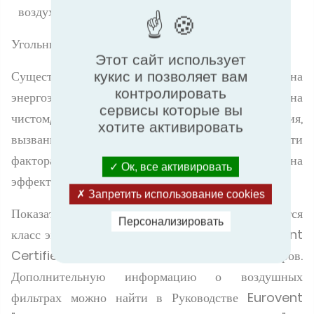
воздух
Угольные фильтры удаляют запахи и газы
Этот сайт использует
Существует два основных фактора, влияющих на
кукис и позволяет вам
контролировать
энергоэффективность фильтров: перепад давления на
сервисы которые вы
чистом/начальном этапе и повышение давления,
хотите активировать
вызванное загрузкой фильтра пылью. Оба эти
фактора оказывают значительное влияние на
Ок, все активировать
эффективность работы AHU.
Запретить использование cookies
Показателем энергоэффективности фильтра является
Персонализировать
класс энергоэффективности по программе Eurovent
Certified Performance для воздушных фильтров.
Дополнительную информацию о воздушных
фильтрах можно найти в Руководстве Eurovent