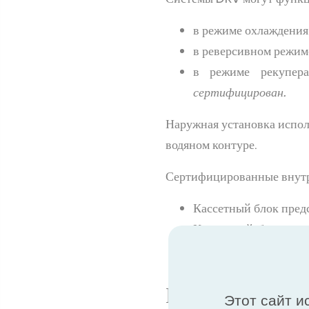
в режиме охлаждения
в реверсивном режим
в режиме рекупер
сертифицирован.
Наружная установка исполь
водяном контуре.
Сертифицированные внутр
Кассетный блок предс
Канальный блок пред
каналов.
Преимущества 
Этот сайт и