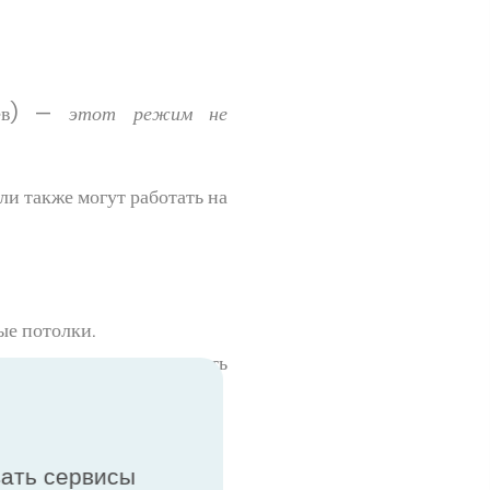
грев) —
этот режим не
ли также могут работать на
ые потолки.
есные потолки через сеть
ладагента
вать сервисы