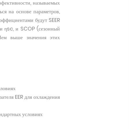
эффективности, называемых
ся на основе параметров,
оэффициентами будут SEER
ли ηsc, и SCOP (сезонный
 Чем выше значения этих
словиях
ателя EER для охлаждения
андартных условиях