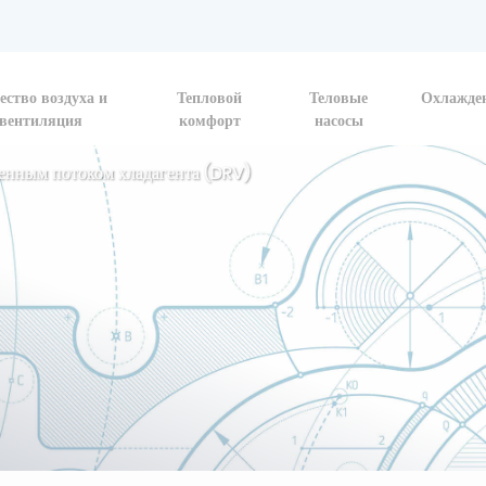
ество воздуха и
Тепловой
Теловые
Охлажде
вентиляция
комфорт
насосы
енным потоком хладагента (DRV)