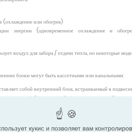
е (охлаждение или обогрев)
ации энергии (одновременное охлаждение и обо
зует воздух для забора / отдачи тепла, но некоторые моде
енние блоки могут быть кассетными или канальными:
тавляет собой внутренний блок, встраиваемый в подвесн
ставляет собой внутренний блок, встраиваемый в подв
систем с переменным потоком х
спользует кукис и позволяет вам контролиро