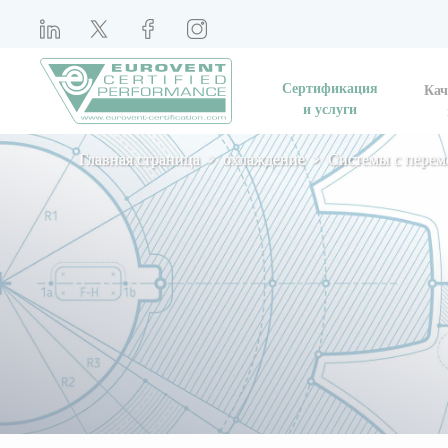
Сертификация
Кач
и услуги
Главная страница
охлаждение
Системы с перем