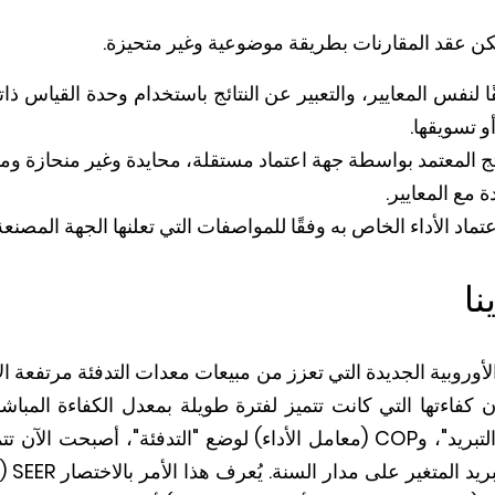
كن عقد المقارنات بطريقة موضوعية وغير متحيزة.
قًا لنفس المعايير، والتعبير عن النتائج باستخدام وحدة القياس ذا
و تسويقها.
نتج المعتمد بواسطة جهة اعتماد مستقلة، محايدة وغير منحازة وم
 مع المعايير.
ماد الأداء الخاص به وفقًا للمواصفات التي تعلنها الجهة المصنعة
نا
 الأوروبية الجديدة التي تعزز من مبيعات معدات التدفئة مرتفعة ال
ن كفاءتها التي كانت تتميز لفترة طويلة بمعدل الكفاءة المبا
تبريد"، و
COP
(معامل الأداء) لوضع "التدفئة"، أصبحت الآن تت
د المتغير على مدار السنة. يُعرف هذا الأمر بالاختصار
SEER
(ن