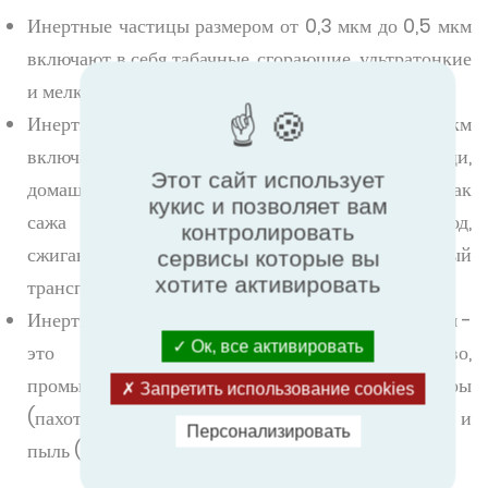
Инертные частицы размером от 0,3 мкм до 0,5 мкм
включают в себя табачные, сгорающие, ультратонкие
и мелкие частицы.
Инертные частицы размером от 1,0 мкм до 2,0 мкм
включают пыльцу, табак, приготовление пищи,
Этот сайт использует
домашнее хозяйство, состоящее из таких частиц, как
кукис и позволяет вам
сажа (черный углерод) и органический углерод,
контролировать
сжигание биомассы (древесины) и автомобильный
сервисы которые вы
хотите активировать
транспорт.
Инертные частицы размером от 3,0 мкм до 5,0 мкм -
Ок, все активировать
это дровяное отопление, строительство,
промышленность, сельскохозяйственные культуры
Запретить использование cookies
(пахота), дизельный автомобильный транспорт и
Персонализировать
пыль (дороги, разрывы, шины).