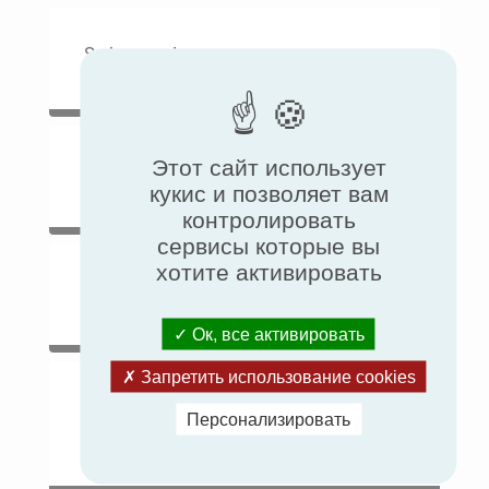
Solar systems
Этот сайт использует
Stoves & Barbecues
кукис и позволяет вам
контролировать
сервисы которые вы
хотите активировать
Thermostatic valves - Keymark
Ок, все активировать
Запретить использование cookies
Thermostatic valves – Temporal
Персонализировать
value