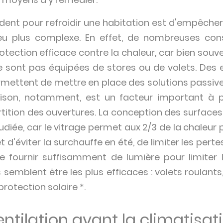
vident pour refroidir une habitation est d'empêcher 
peu plus complexe. En effet, de nombreuses con
tection efficace contre la chaleur, car bien souv
e sont pas équipées de stores ou de volets. Des 
ermettent de mettre en place des solutions passive
maison, notamment, est un facteur important à 
artition des ouvertures. La conception des surface
iée, car le vitrage permet aux 2/3 de la chaleur p
d'éviter la surchauffe en été, de limiter les perte
 fournir suffisamment de lumière pour limiter l'é
 semblent être les plus efficaces : volets roulants,
rotection solaire *.
entilation avant la climatisat