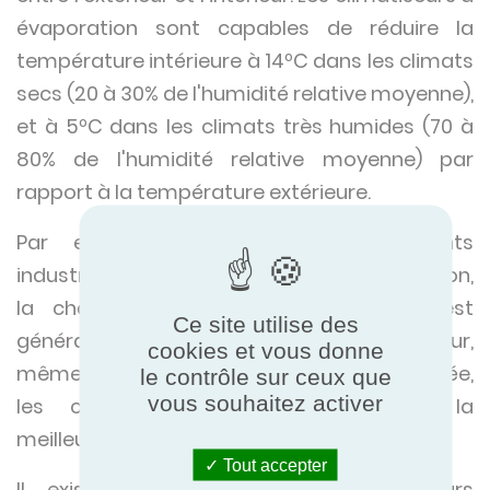
évaporation sont capables de réduire la
température intérieure à 14ºC dans les climats
secs (20 à 30% de l'humidité relative moyenne),
et à 5ºC dans les climats très humides (70 à
80% de l'humidité relative moyenne) par
rapport à la température extérieure.
Par exemple, dans les environnements
industriels où, pour des raisons de production,
la chaleur à l'intérieur du bâtiment est
Ce site utilise des
généralement plus élevée qu'à l'extérieur,
cookies et vous donne
même avec une humidité relativement élevée,
le contrôle sur ceux que
vous souhaitez activer
les climatiseurs évaporatifs restent la
meilleure option.
Tout accepter
Il existe deux modèles de climatiseurs