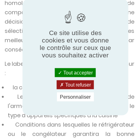
homologues domestiques. Il permet de
comparer les armoires avant de prendre une
décision, l'étiquetage énergétique permet de
sélectionner les équipements qui seront les
Ce site utilise des
meilleurs pour l'environnement et, par
cookies et vous donne
le contrôle sur ceux que
conséquent, pour l'entreprise.
vous souhaitez activer
Le label fournit des informations objectives sur
:
Tout accepter
Tout refuser
la consommation annuelle d'énergie
Le volume net (puissance réelle utile) de
Personnaliser
l'armoire permet de planifier le nombre et le
type d'appareils spécifiques à la cuisine
Conditions dans lesquelles le réfrigérateur
ou le congélateur garantira la bonne