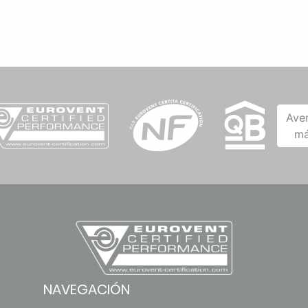
Ave
má
NAVEGACIÓN