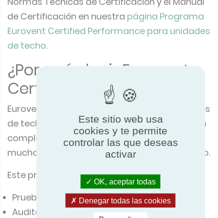
Normas Técnicas de Certificación y el Manual
de Certificación en nuestra
página Programa
Eurovent Certified Performance para unidades
de techo
.
¿Por qué elegir Eurovent
Certified Performance?
Eurovent Certified Performance para unidades
Este sitio web usa
de techo ofrece un programa de certificación
cookies y te permite
completo, independiente e imparcial, que va
controlar las que deseas
mucho más allá de las pruebas de laboratorio.
activar
Este programa incluye:
OK, aceptar todas
Pruebas de laboratorio independientes
Denegar todas las cookies
Auditorías de software de selección