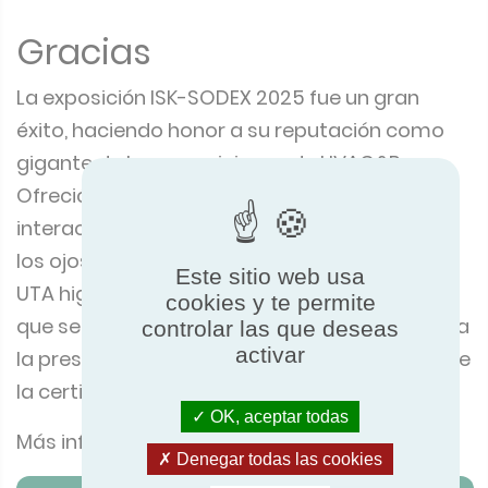
Gracias
La exposición ISK-SODEX 2025 fue un gran
éxito, haciendo honor a su reputación como
gigante de las exposiciones de HVAC&R.
Ofreció una valiosa oportunidad para
interactuar con el mercado de Eurasia y abrir
los ojos de la industria a las ventajas de las
UTA higiénicas. Damos las gracias a todos los
Este sitio web usa
que se acercaron a nuestro stand, asistieron a
cookies y te permite
controlar las que deseas
la presentación y hablaron con el equipo sobre
activar
la certificación.
Más información sobre
ISK-SODEX
.
OK, aceptar todas
Denegar todas las cookies