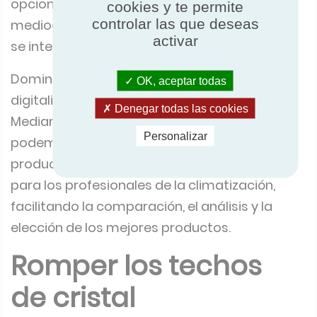
opcional. Quiero que los criterios
cookies y te permite
controlar las que deseas
medioambientales, sociales y de gobernanza
activar
se integren en el ADN de nuestra certificación.
Dominio digital: estoy impulsando la
OK, aceptar todas
digitalización total de los datos certificados.
Denegar todas las cookies
Mediante el uso de herramientas de IA,
Personalizar
podemos transformar nuestro directorio de
productos en un motor de alto rendimiento
para los profesionales de la climatización,
facilitando la comparación, el análisis y la
elección de los mejores productos.
Romper los techos
de cristal