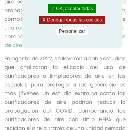
aire portátiles HEPA para reducir el riesgo de
OK, aceptar todas
propagación del COVID en entornos de oficina,
como las salas de conferencias. Se informó de
Denegar todas las cookies
una reducción significativa de la exposición al
Personalizar
coronavirus cuando se utilizaron purificadores
de aire HEPA
.
En agosto de 2022, se llevaron a cabo estudios
que analizaron la eficacia del uso de
purificadores o limpiadores de aire en las
escuelas para proteger a las generaciones
más jóvenes. Un estudio examina cómo los
purificadores de aire podrían reducir la
propagación del COVID, comparando los
purificadores de aire con filtro HEPA que
reciclan el aire a través de una unidad cerrada