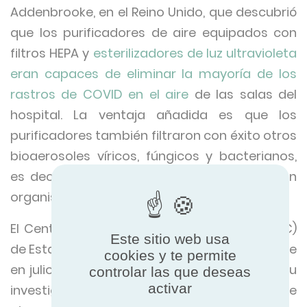
Addenbrooke, en el Reino Unido, que descubrió
que los purificadores de aire equipados con
filtros HEPA y
esterilizadores de luz ultravioleta
eran capaces de eliminar la mayoría de los
rastros de COVID en el aire
de las salas del
hospital. La ventaja añadida es que los
purificadores también filtraron con éxito otros
bioaerosoles víricos, fúngicos y bacterianos,
es decir, partículas en el aire que incorporan
organismos vivos.
El Centro de Control de Enfermedades (CDC)
Este sitio web usa
de Estados Unidos también publicó un informe
cookies y te permite
en julio de 2021 en el que se documentaba su
controlar las que deseas
activar
investigación sobre el uso de purificadores de