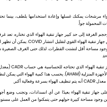
واء مرشحات يمكنك غسلها وإعادة استخدامها بلطف، بينما تح
المحمولة جواً.
حجم الغرفة إلى حد كبير جهاز تنقية الهواء الذي تختاره. تعد 
من أكبر الغرف وستستفيد من جهاز تنقية اله
ود مساحة أقل لتشتت القطرات. لذلك حتى الغرف الصغيرة ستس
ة.
أفضل طريقة لتحديد نو
قياس طورته جمعية مصنعي الأجهزة المنزلية (AHAM). يحسب هذا كمية ا
 وفعالية أكبر.
على جهاز تنقية الهواء بعيدًا عن أي انسدادات، وتجنب وضع أجه
د من وجود مساحة كبيرة حولهم حتى يتمكنوا من العمل على مستوى