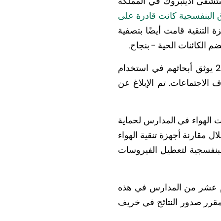
شتركة مع مستشفى أدينبروك في المملكة
وق البنفسجية كانت قادرة على
 التنقية قامت أيضًا بتصفية
م الكائنات الحية - بنجاح.
كما نشر مركز السيطرة على الأمراض (CDC) في الولايات المتحدة تقريرًا في يوليو 2021 يوثق أبحاثهم في استخدام
 في بيئات المكاتب، مثل غرف الاجتماعات. تم الإبلاغ عن
نظفات الهواء في المدارس لحماية
دى الدراسات كيف يمكن لمنظفات الهواء تقليل انتشار COVID من خلال مقارنة أجهزة تنقية الهواء
ق البنفسجية لتعطيل الفيروسات
قوم عشر من المدارس في هذه
خرى إلى مجموعتين ؛ ومن المقرر صدور النتائج في خريف