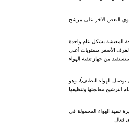
توي البعض الآخر على مرشح
غرفة المعيشة بشكل عام واحدة
واء القوي لتقليل انتشار COVID. يمكن أن تظهر الغرف الأصغر مستويات أعلى
تفيد من جهاز تنقية الهواء
ع جهاز تنقية الهواء الذي تحتاجه للحساسية هي حساب CADR (معدل توصيل الهواء النظيف)، وهو
لهواء التي يمكن لنظام الترشيح معالجتها وتنظيفها
زة تنقية الهواء المحمولة في
 فعال.