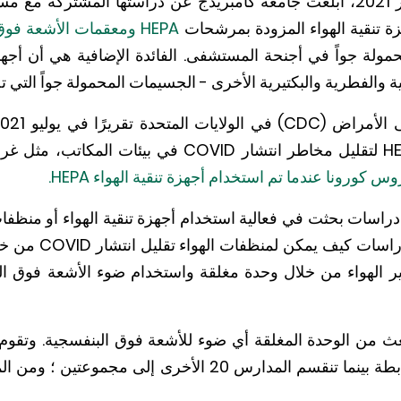
على سبيل المثال، في نوفمبر 2021، أبلغت جامعة كامبريدج عن دراستها الم
ة تنقية الهواء المزودة بمرشحات
HEPA ومعقمات الأشعة ف
مولة جواً في أجنحة المستشفى. الفائدة الإضافية هي أن أجهزة
 والفطرية والبكتيرية الأخرى - الجسيمات المحمولة جواً التي تض
منظفات الهواء المحمولة HEPA لتقليل مخاطر انتشار COVID
ورونا عندما تم استخدام أجهزة تنقية الهواء HEPA.
202، أجريت دراسات بحثت في فعالية استخدام أجهزة تنقية الهواء أو م
جيل الشباب. تدرس إح
لتي تعيد تدوير الهواء من خلال وحدة مغلقة واستخدام ضوء الأشعة فو
نبعث من الوحدة المغلقة أي ضوء للأشعة فوق البنفسجية. وت
الدراسة بدور المجموعة الضابطة بينما تنقسم المدارس 20 الأ