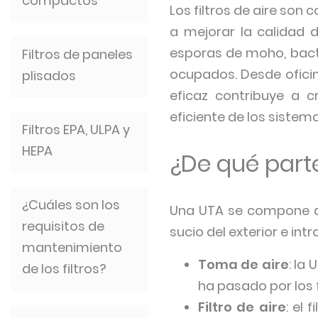
compactos
Los filtros de aire so
a mejorar la calidad d
esporas de moho, bacter
Filtros de paneles
ocupados. Desde oficina
plisados
eficaz contribuye a 
eficiente de los sistem
Filtros EPA, ULPA y
HEPA
¿De qué par
¿Cuáles son los
Una UTA se compone de
requisitos de
sucio del exterior e intr
mantenimiento
Toma de aire
: la
de los filtros?
ha pasado por los f
Filtro de aire
: el 