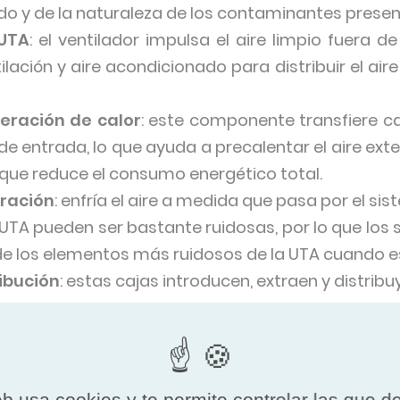
izado y de la naturaleza de los contaminantes present
 UTA
: el ventilador impulsa el aire limpio fuera d
ación y aire acondicionado para distribuir el aire
eración de calor
: este componente transfiere ca
 de entrada, lo que ayuda a precalentar el aire ext
o que reduce el consumo energético total.
eración
: enfría el aire a medida que pasa por el sis
s UTA pueden ser bastante ruidosas, por lo que los 
de los elementos más ruidosos de la UTA cuando e
ibución
: estas cajas introducen, extraen y distribuy
señan cada vez más para equilibrar la calidad d
 Características como la recuperación de calor, la
ración de alto rendimiento ayudan a los edificio
eb usa cookies y te permite controlar las que d