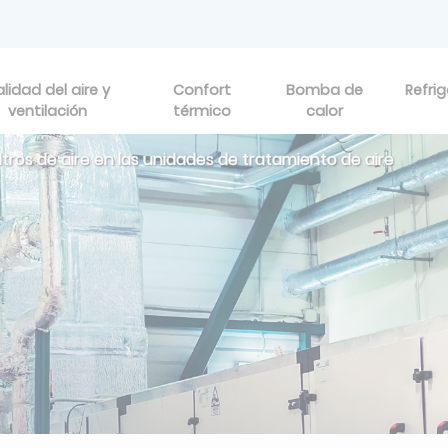
lidad del aire y
Confort
Bomba de
Refri
ventilación
térmico
calor
ltros de aire en las unidades de tratamiento de aire