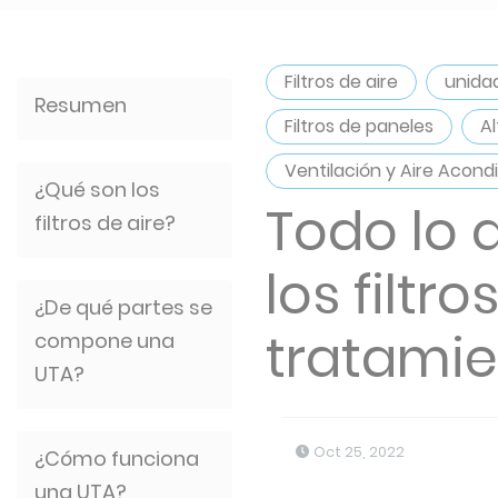
Filtros de aire
unida
Resumen
Filtros de paneles
Al
Ventilación y Aire Acond
¿Qué son los
Todo lo 
filtros de aire?
los filtr
¿De qué partes se
tratamie
compone una
UTA?
Oct 25, 2022
¿Cómo funciona
una UTA?