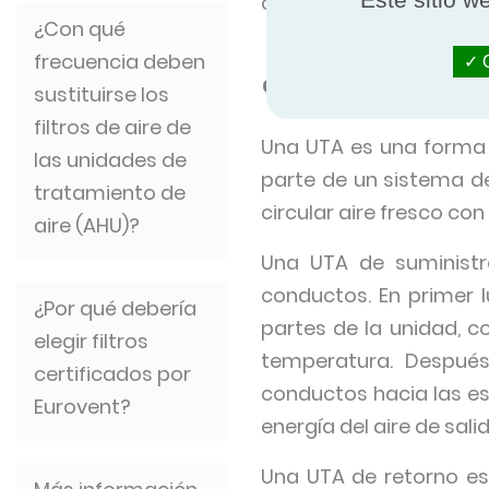
objetivos de sostenibil
¿Con qué
frecuencia deben
¿Cómo funci
O
sustituirse los
filtros de aire de
Una UTA es una forma ef
las unidades de
parte de un sistema de
tratamiento de
circular aire fresco co
aire (AHU)?
Una UTA de suministro
conductos. En primer lu
¿Por qué debería
partes de la unidad, c
elegir filtros
temperatura. Después,
certificados por
conductos hacia las e
Eurovent?
energía del aire de sal
Una UTA de retorno es