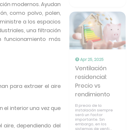
lación modernos. Ayudan
ión, como polvo, polen,
uministre a los espacios
striales, una filtración
un funcionamiento más
Apr 25, 2025
Ventilación
residencial:
Precio vs
n para extraer el aire
rendimiento
El precio de la
en el interior una vez que
instalación siempre
será un factor
importante. Sin
embargo, en los
el aire, dependiendo del
sistemas de venti...