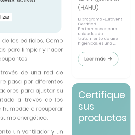
(HAHU)
lizar
El programa «Eurovent
Certified
Performance» para
unidades de
tratamiento de aire
r de los edificios. Como
higiénicas es una ...
as para limpiar y hacer
 ocupantes.
Leer más
a través de una red de
aire pasa por diferentes
iadores para ajustar su
Certifique
ratado a través de los
sus
la humedad o recuperar
productos
onsumo energético.
nte un ventilador y un