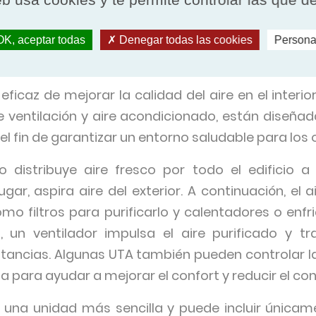
idad como los de confort de los ocupantes.
ona una UTA?
K, aceptar todas
Denegar todas las cookies
Persona
icaz de mejorar la calidad del aire en el interio
 ventilación y aire acondicionado, están diseñad
n el fin de garantizar un entorno saludable para los
 distribuye aire fresco por todo el edificio 
gar, aspira aire del exterior. A continuación, el 
omo filtros para purificarlo y calentadores o enfr
 un ventilador impulsa el aire purificado y t
stancias. Algunas UTA también pueden controlar 
ida para ayudar a mejorar el confort y reducir el c
 una unidad más sencilla y puede incluir únicame