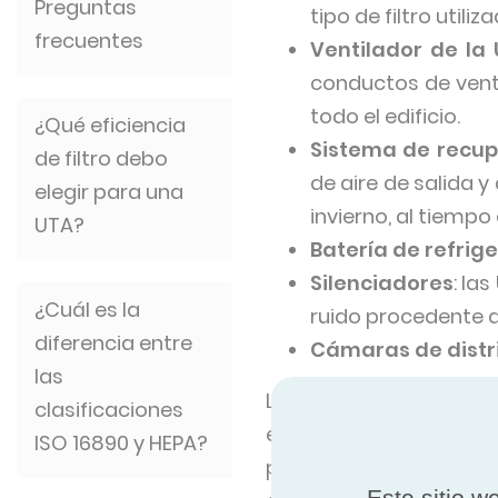
Preguntas
tipo de filtro util
frecuentes
Ventilador de la
conductos de ventil
todo el edificio.
¿Qué eficiencia
Sistema de recup
de filtro debo
de aire de salida y
elegir para una
invierno, al tiemp
UTA?
Batería de refrig
Silenciadores
: la
¿Cuál es la
ruido procedente 
diferencia entre
Cámaras de distr
las
Las UTA actuales se di
clasificaciones
eficiencia energética.
ISO 16890 y HEPA?
por demanda y la filt
Este sitio w