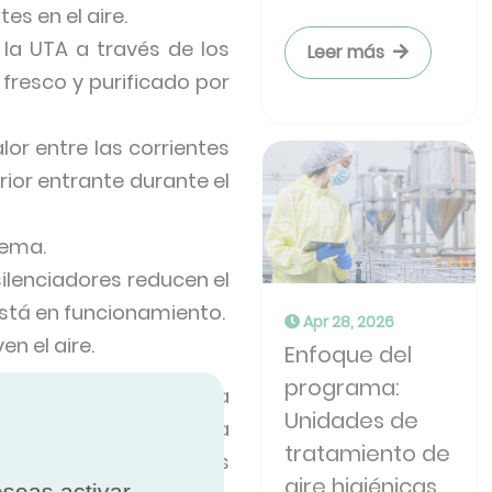
es en el aire.
e la UTA a través de los
Leer más
 fresco y purificado por
lor entre las corrientes
erior entrante durante el
tema.
silenciadores reducen el
stá en funcionamiento.
Apr 28, 2026
en el aire.
Enfoque del
programa:
el aire interior con la
Unidades de
 ventilación controlada
tratamiento de
s a alcanzar tanto los
aire higiénicas
eseas activar