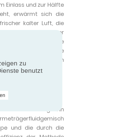
 Einlass und zur Hälfte
eht, erwärmt sich die
scher kalter Luft, die
hr effizient bei der
o dass diese Energie
et wird. Diese Geräte
 Querverschmutzung ein
zeigen zu
Dienste benutzt
ren
ebeneinander liegen. In
ärmeträgerfluidgemisch
mpe und die durch die
effizienz der Methode