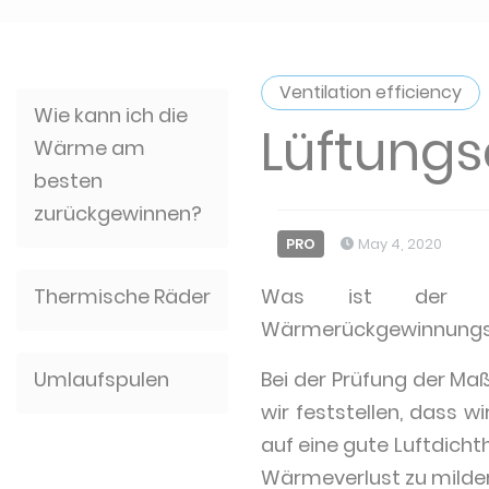
Ventilation efficiency
Wie kann ich die
Lüftungse
Wärme am
besten
zurückgewinnen?
PRO
May 4, 2020
Thermische Räder
Was ist der Un
Wärmerückgewinnungss
Umlaufspulen
Bei der Prüfung der Maß
wir feststellen, dass w
auf eine gute Luftdich
Wärmeverlust zu milder