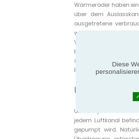
Wärmeräder haben eine 
über dem Auslasskana
ausgetretene verbrauc
wiederum die Wärme 
Wiedergewinnung, er
berücksichtigt werde
sollten auch nicht in
Diese We
Problem darstellen wür
personalisiere
Umlaufspule
Umlaufspulen werden ve
jedem Luftkanal befin
gepumpt wird. Natürl
Übertragung erfasste