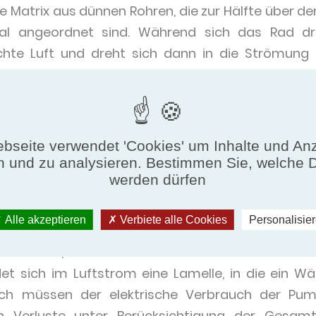
Matrix aus dünnen Rohren, die zur Hälfte über dem
l angeordnet sind. Während sich das Rad dr
hte Luft und dreht sich dann in die Strömung fri
aufnimmt und warm wird. Ein Wärmerad ist se
fordert jedoch einen Motor zum Drehen, s
n muss, wenn der Gesamtwirkungsgrad betracht
 Bereichen eingesetzt werden, in denen leichte
bseite verwendet 'Cookies' um Inhalte und An
de.
n und zu analysieren. Bestimmen Sie, welche 
werden dürfen
n
Alle akzeptieren
Verbiete alle Cookies
Personalisie
rwendet, wenn Einlass- und Auslasskanäle nicht n
det sich im Luftstrom eine Lamelle, in die ein W
ich müssen der elektrische Verbrauch der Pu
n Verluste unter Berücksichtigung der Gesamt