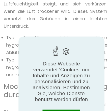
Luftfeuchtigkeit steigt, und sich verkürzen,
wenn die Luft trockener wird. Dieses System
versetzt das Gebäude in einen leichten
Unterdruck.
Typ A: Man spricht von einem
hygrogesteuerten Typ A, wenn nur die
Abluftöffnungen feuchtigkeitsgesteuert sind.
Typ B: Man spricht von einem
Diese Webseite
hygrokontrollierten Typ B, wenn die Luftein-
verwendet 'Cookies' um
und -auslässe feuchtigkeitsregulierbar sind.
Inhalte und Anzeigen zu
personalisieren und zu
Mechanische Belüftung
analysieren. Bestimmen
durch Insufflation
Sie, welche Dienste
benutzt werden dürfen
Schematische Quelle: Profeel