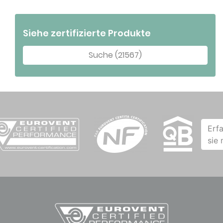
Siehe zertifizierte Produkte
Suche (21567)
Erf
sie