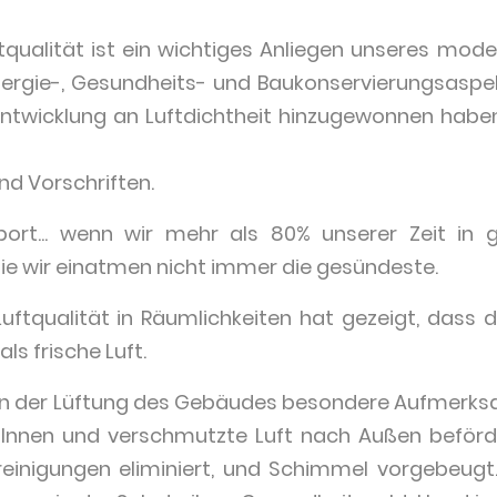
tqualität ist ein wichtiges Anliegen unseres mo
nergie-, Gesundheits- und Baukonservierungsaspe
 Entwicklung an Luftdichtheit hinzugewonnen haben,
d Vorschriften.
port... wenn wir mehr als 80% unserer Zeit in
t die wir einatmen nicht immer die gesündeste.
ftqualität in Räumlichkeiten hat gezeigt, dass di
ls frische Luft.
 man der Lüftung des Gebäudes besondere Aufmerks
 Innen und verschmutzte Luft nach Außen beför
reinigungen eliminiert, und Schimmel vorgebeugt