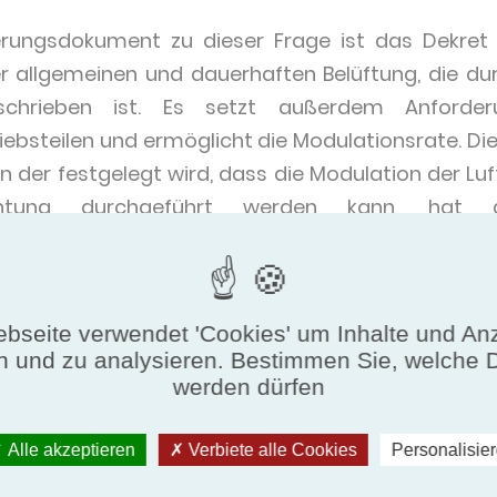
erungsdokument zu dieser Frage ist das Dekret
er allgemeinen und dauerhaften Belüftung, die du
schrieben ist. Es setzt außerdem Anforde
riebsteilen und ermöglicht die Modulationsrate. D
in der festgelegt wird, dass die Modulation der Lu
htung durchgeführt werden kann, hat di
möglicht (die Rate wird nach Feuchtigkeit in
nergisch stärker als das selbstjustierende 
can-Belüftungsprinzip wird in Bewegung gesetzt:
bseite verwendet 'Cookies' um Inhalte und An
änge befinden sich in getrennten Teilen. Die Lu
n und zu analysieren. Bestimmen Sie, welche 
der Atemwege, oder durch Transfergitter, dur
werden dürfen
eistet. Doppelströ-mungssysteme werden zuneh
 Sie implementieren einen Wärmetauscher zur Beh
Alle akzeptieren
Verbiete alle Cookies
Personalisie
 ermöglichen die Modulation von Raten gemäß akt