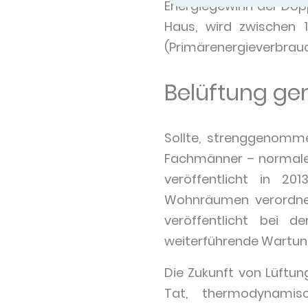
Energiegewinn der Dop
Haus, wird zwischen
(Primärenergieverbrauc
Belüftung g
Sollte, strenggenommen
Fachmänner – normaler
veröffentlicht in 20
Wohnräumen verordnen
veröffentlicht bei d
weiterführende Wartung
Die Zukunft von Lüftun
Tat, thermodynamis