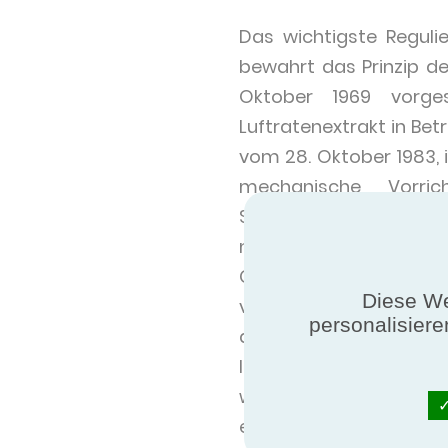
Das wichtigste Reguli
bewahrt das Prinzip d
Oktober 1969 vorge
Luftratenextrakt in Bet
vom 28. Oktober 1983, 
mechanische Vorric
Systementwicklung er
moduliert) und ist e
Geschwindigkeit. Das S
Diese We
verunreinigte Luftausg
personalisiere
durch das Ausräumen 
Insufflation gewährl
wenn sie teurer sind.
einströmender Luft und