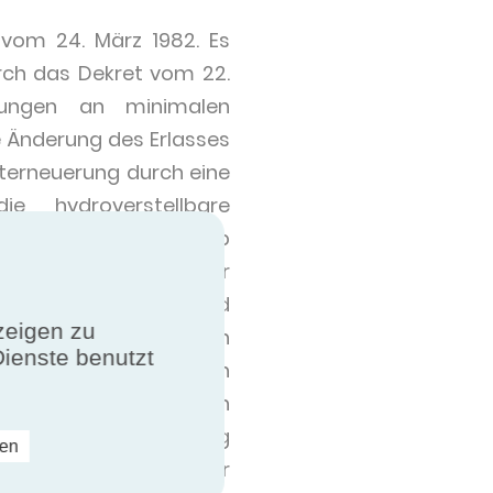
 vom 24. März 1982. Es
rch das Dekret vom 22.
rungen an minimalen
ie Änderung des Erlasses
fterneuerung durch eine
e hydroverstellbare
nerhalb und außerhalb
System mit konstanter
 Frischlufteinträge und
zeigen zu
ftübertragung wird dann
Dienste benutzt
ch Auszug, oder durch
mend eingesetzt, auch
andlung und Vorwärmung
ren
ueller Bedürfnisse. Der