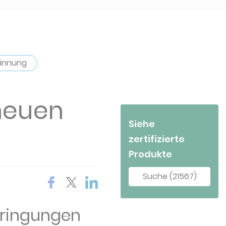
innung
 neuen
Siehe
zertifizierte
Produkte
Suche (21567)
rbringungen