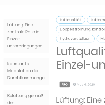
Luftqualität
Lufter
Lüftung: Eine
Doppelströmung, kontrol
zentrale Rolle in
Einzel-
hydroverstellbar
Me
unterbringungen
Luftqual
Einzel-u
Konstante
Modulation der
Durchflussmenge
PRO
May 4, 2020
Belüftung gemäß
Lüftung: Eine
der