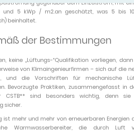
pelströmung gegenüber dem Einzelstrom, mit eine
 1 und 5 kWp / m2.an geschätzt, was 5 bis 
h) beinhaltet.
emäß der Bestimmungen
, keine „Lüftungs-“Qualifikation vorliegen, dan
weise von Klimaingenieurfirmen – sich auf die ne
13, und die Vorschriften für mechanische Lüft
. Bevorzugte Praktiken, zusammengefasst in d
er CSTB** sind besonders wichtig, denn sie 
 sicher.
g ist mehr und mehr von erneuerbaren Energien ab
che Warmwasserbereiter, die durch Luft 