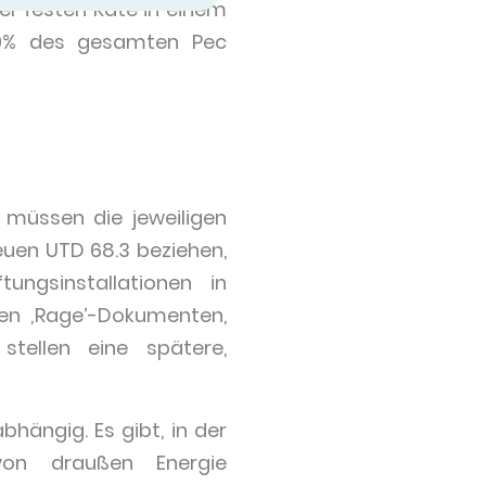
r festen Rate in einem
10% des gesamten Pec
n müssen die jeweiligen
uen UTD 68.3 beziehen,
ungsinstallationen in
en ‚Rage’-Dokumenten,
stellen eine spätere,
hängig. Es gibt, in der
von draußen Energie