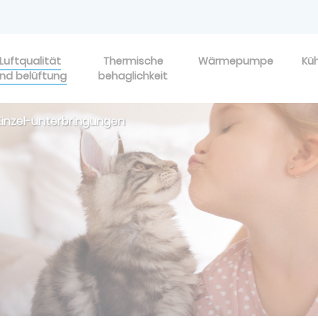
Luftqualität
Thermische
Wärmepumpe
Kü
nd belüftung
behaglichkeit
 Einzel-unterbringungen