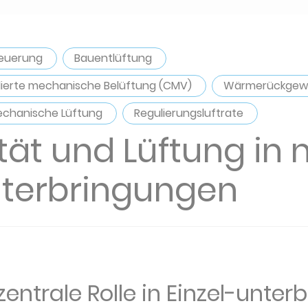
neuerung
Bauentlüftung
lierte mechanische Belüftung (CMV)
Wärmerückgew
chanische Lüftung
Regulierungsluftrate
ität und Lüftung in
nterbringungen
 zentrale Rolle in Einzel-unte