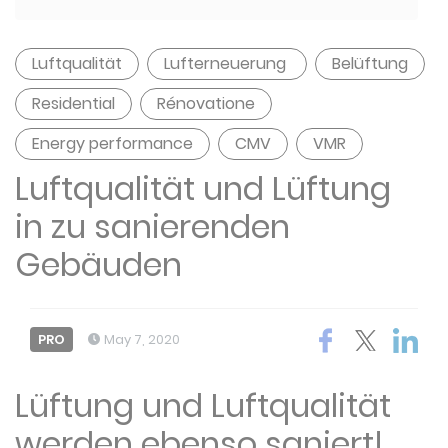
Luftqualität
Lufterneuerung
Belüftung
Residential
Rénovatione
Energy performance
CMV
VMR
Luftqualität und Lüftung
in zu sanierenden
Gebäuden
PRO
May 7, 2020
Lüftung und Luftqualität
werden ebenso saniert!