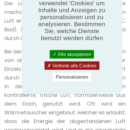
verwendet 'Cookies' um
Die Luft fließt durch die Korridore, die
Inhalte und Anzeigen zu
mechanische Absaugung der abgestandenen
personalisieren und zu
Luft erfolgt in den Serviceräumen (Küche, WC,
analysieren. Bestimmen
Bad). Die Luftabsaugung nach außen wird
Sie, welche Dienste
benutzt werden dürfen
durch eine Entlüftungsöffnung gewährleistet.
Bei der Doppelströmung erfolgt das Absaugen
Alle akzeptieren
von abgestandener Luft ebenso wie bei der
Verbiete alle Cookies
Einzelströmung, jedoch wird eingehende Luft
durch ein Netz von Kanälen und Insufflationen
Personalisieren
in den Wohnräumen kontrolliert, indem
kontrollierte, frische Luft, normalerweise aus
dem Dach, genutzt wird. Oft wird ein
Wärmetauscher eingebaut, welcher es erlaubt,
dass die Energie der abgestandenen Luft
wiederverwendet wird, und in die eingehende