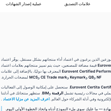
علامات التصديق
عملية إصدار الشهادات
وزعين الذين يرغبون في اعتماد أداء منتجاتهم بشكل مستقل. يوفّر اعتماد
Euroven
قيمة مضافة للمصنعين، حيث يتم تمييز منتجاتهم بعلامات اعتماد
Eurovent Certified Perfor
المعترف بها دوليًا، بالإضافة إلى علامات
NF
و
QB
و
Keymark
و
CE Trade mark
و
MCS
لمضخات الحرارة.
. ستحصل على إمكانية الوصول إلى الفعاليات
م عملي في مجالات رئيسية تشمل
الرقمنة
و
BIM
. ستظهر منتجاتك في أدلتنا
إلكترونية وفي أدلة الشركاء حول العالم.
اعرف المزيد عن مزايا الاعتماد
.
ة — ما عليك سوى ملء النموذج أدناه واتخاذ الخطوة الأولى اليوم.