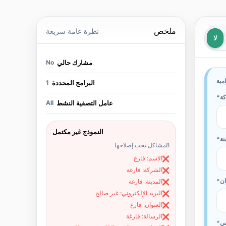
ملخص
نظرة عامة سريعة
لا
مشارك حالي
No
مية
البرامج المحددة
1
ة
عامل التصفية النشط
All
النموذج غير مكتمل
نة
8
مشاكل يجب إصلاحها
الاسم: فارغ
❌
الشركة: فارغة
❌
ان
المدينة: فارغة
❌
البريد الإلكتروني: غير صالح
❌
العنوان: فارغ
❌
الرسالة: فارغة
❌
ني