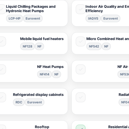
Liquid Chilling Packages and
Indoor Air Quality and E
Hydronic Heat Pumps
Efficiency
LCP-HP
Eurovent
IAQVS
Eurovent
Mobile liquid fuel heaters
Micro Combined Heat a
NF128
NF
NF542
NF
NF Heat Pumps
NF Air
NF414
NF
NF53
Refrigerated display cabinets
Radia
RDC
Eurovent
NF0
Rooftop
Residential a