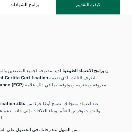
كيفية التقديم
برامج الشهادات
إن
برامج الاعتماد الطوعية
لدينا مفتوحة لجميع المصنعين والم
الطرف الثالث الذي تقدمه
t Certita Certification
معروفة ومحترمة وموثوقة، بما في ذلك علامة
mance (ECP)
عند اعتماد منتجاتك، تصبح أيضًا جزءًا من
عائلة Eurovent Certita Certification
والندوات وفرص التعلّم، وبناء العلاقات، إلى جانب دع
ال
من السهل بدء رحلتك في الحصول على الشهاد