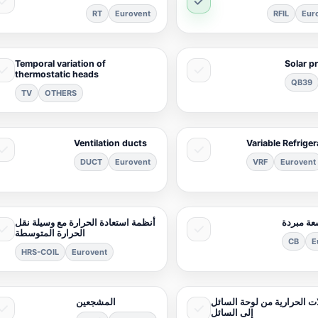
RT
Eurovent
RFIL
Eur
Temporal variation of
Solar p
thermostatic heads
QB39
TV
OTHERS
Ventilation ducts
Variable Refrige
DUCT
Eurovent
VRF
Eurovent
عة مبردة
أنظمة استعادة الحرارة مع وسيلة نقل
الحرارة المتوسطة
CB
E
HRS-COIL
Eurovent
ات الحرارية من لوحة السائل
المشجعين
إلى السائل