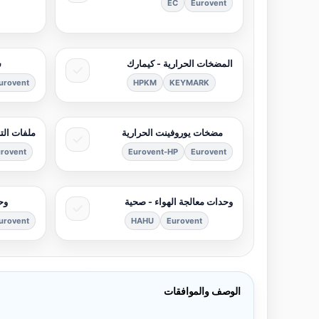
EC
Eurovent
المضخات الحرارية - كيمارك
ش
urovent
HPKM
KEYMARK
مضخات يوروفينت الحرارية
ملفات التب
rovent
Eurovent-HP
Eurovent
وحدات معالجة الهواء - صحية
وح
urovent
HAHU
Eurovent
الوصف والموافقات