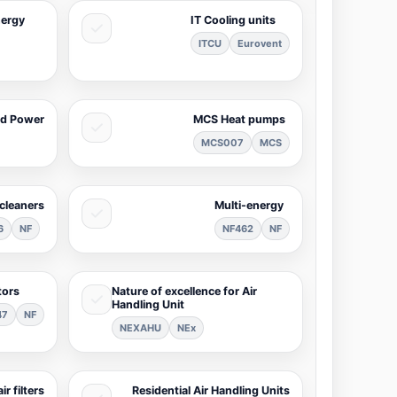
nergy
IT Cooling units
ITCU
Eurovent
nd Power
MCS Heat pumps
MCS007
MCS
 cleaners
Multi-energy
6
NF
NF462
NF
tors
Nature of excellence for Air
Handling Unit
47
NF
NEXAHU
NEx
ir filters
Residential Air Handling Units