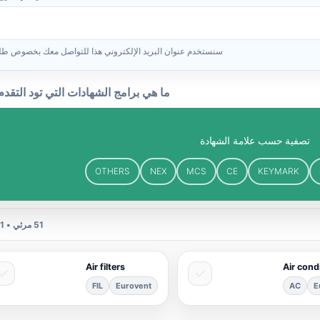
سنستخدم عنوان البريد الإلكتروني هذا للتواصل معك بخصوص طل
ما هي برامج الشهادات التي تود التقدم 
تصفية حسب علامة الشهادة
OTHERS
NEX
MCS
CE
KEYMARK
51
مرئي •
1
Air filters
Air cond
FIL
Eurovent
AC
E