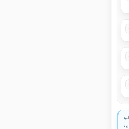
مية
لة