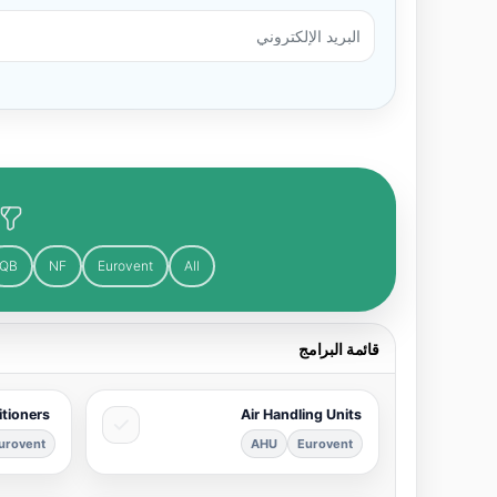
QB
NF
Eurovent
All
قائمة البرامج
itioners
Air Handling Units
urovent
AHU
Eurovent