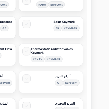
ovent
RAHU
Eurovent
rocesses
Solar Keymark
QB
SK
KEYMARK
rant Flow
Thermostatic radiator valves
Keymark
KEYTV
KEYMARK
أبراج التبريد
أش
urovent
CT
Eurovent
التبريد التبخيري
المبادل