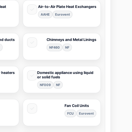
Heat
Air-to-Air Plate Heat Exchangers
AAHE
Eurovent
nd ducts
Chimneys and Metal Linings
B
NF460
NF
 heaters
Domestic appliance using liquid
or solid fuels
NF009
NF
Fan Coil Units
FCU
Eurovent