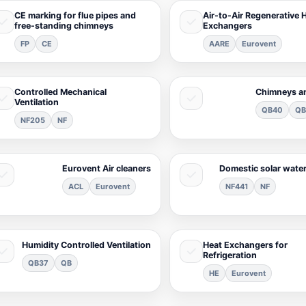
CE marking for flue pipes and
Air-to-Air Regenerative 
free-standing chimneys
Exchangers
FP
CE
AARE
Eurovent
Controlled Mechanical
Chimneys a
Ventilation
QB40
Q
NF205
NF
Eurovent Air cleaners
Domestic solar water
ACL
Eurovent
NF441
NF
Humidity Controlled Ventilation
Heat Exchangers for
Refrigeration
QB37
QB
HE
Eurovent