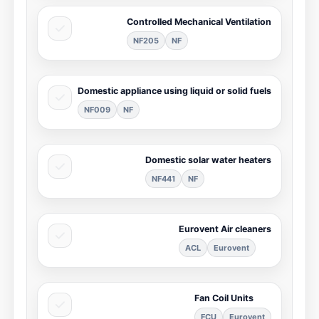
Controlled Mechanical Ventilation
NF205
NF
Domestic appliance using liquid or solid fuels
NF009
NF
Domestic solar water heaters
NF441
NF
Eurovent Air cleaners
ACL
Eurovent
Fan Coil Units
FCU
Eurovent