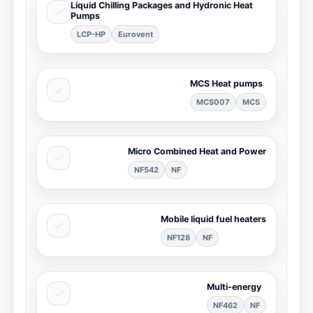
Liquid Chilling Packages and Hydronic Heat
Pumps
LCP-HP
Eurovent
MCS Heat pumps
MCS007
MCS
Micro Combined Heat and Power
NF542
NF
Mobile liquid fuel heaters
NF128
NF
Multi-energy
NF462
NF