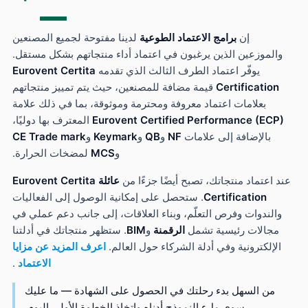
إن
برامج الاعتماد الطوعية
لدينا مفتوحة لجميع المصنعين
الموزعين الذين يرغبون في اعتماد أداء منتجاتهم بشكل مستقل.
يوفّر اعتماد الطرف الثالث الذي تقدمه
Eurovent Certita
Certification
قيمة مضافة للمصنعين، حيث يتم تمييز منتجاتهم
بعلامات اعتماد معروفة ومحترمة وموثوقة، بما في ذلك علامة
Eurovent Certified Performance (ECP
المعترف بها دوليًا،
بالإضافة إلى علامات
NF
و
QB
و
Keymark
و
CE Trade mark
و
MCS
لمضخات الحرارة.
 اعتماد منتجاتك، تصبح أيضًا جزءًا من
عائلة Eurovent Certita
Certification
. ستحصل على إمكانية الوصول إلى الفعاليات
والندوات وفرص التعلّم، وبناء العلاقات، إلى جانب دعم عملي في
مجالات رئيسية تشمل
الرقمنة
و
BIM
. ستظهر منتجاتك في أدلتنا
الإلكترونية وفي أدلة الشركاء حول العالم.
اعرف المزيد عن مزايا
الاعتماد
.
من السهل بدء رحلتك في الحصول على الشهادة — ما عليك
سوى ملء النموذج أدناه واتخاذ الخطوة الأولى اليوم.