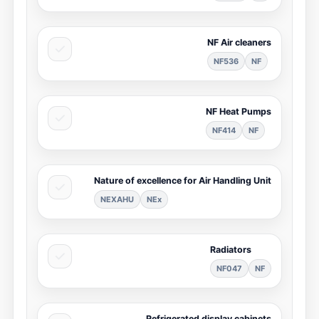
NF Air cleaners
NF536
NF
NF Heat Pumps
NF414
NF
Nature of excellence for Air Handling Unit
NEXAHU
NEx
Radiators
NF047
NF
Refrigerated display cabinets