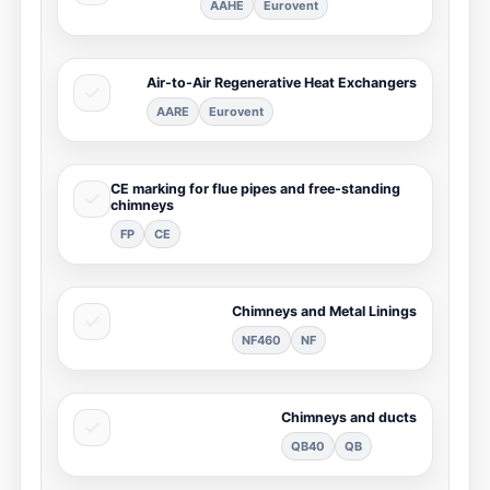
AAHE
Eurovent
Air-to-Air Regenerative Heat Exchangers
AARE
Eurovent
CE marking for flue pipes and free-standing
chimneys
FP
CE
Chimneys and Metal Linings
NF460
NF
Chimneys and ducts
QB40
QB