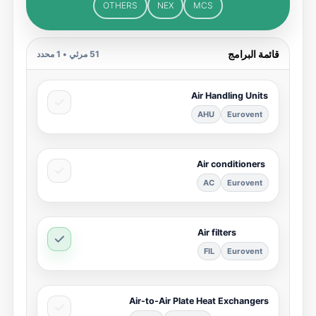
OTHERS
NEX
MCS
قائمة البرامج
51
مرئي •
1
محدد
Air Handling Units
AHU
Eurovent
Air conditioners
AC
Eurovent
Air filters
FIL
Eurovent
Air-to-Air Plate Heat Exchangers