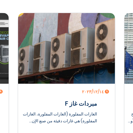
١٤‏/١٢‏/٢٠٢٣
مبردات غاز F
 تشرح
الغازات المفلورة (الغازات المفلورة، الغازات
...
المفلورة) هي غازات دفيئة من صنع الإن...