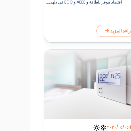
اقتصاد موفر للطاقة و AEEE و ECC في دلهي...
اءة المزيد
٠٥‏/٠٥‏/٢٠٢٠