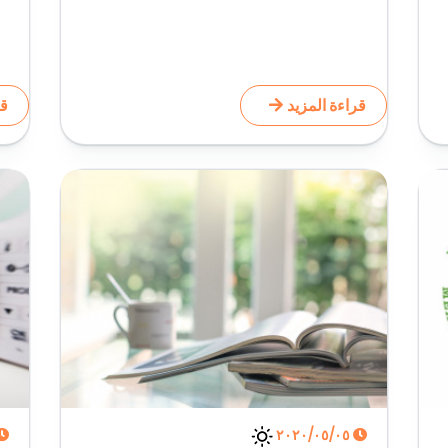
قراءة المزيد
قر
٠٥‏/٠٥‏/٢٠٢٠