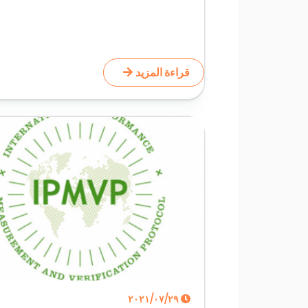
قراءة المزيد
٢٩‏/٠٧‏/٢٠٢١