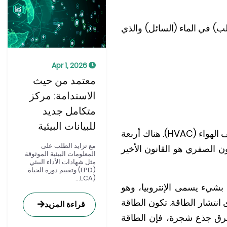
لب) في الماء (السائل) والذي
Apr 1, 2026
معتمد من حيث
الاستدامة: مركز
متكامل جديد
للبيانات البيئية
والخبر السار هو أنك لا تحتاج إلى شهادة علمية لفهم كيفية عمل أنظمة التدفئة والتهوية وتكييف الهواء (HVAC). هناك أربعة
مع تزايد الطلب على
نون الصفري هو القانون الأخير
المعلومات البيئية الموثوقة
مثل شهادات الأداء البيئي
(EPD) وتقييم دورة الحياة
(LCA...
 بشيء يسمى الإنتروبيا، وهو
 انتشار الطاقة. تكون الطاقة
قراءة المزيد
 بحرق جذع شجرة، فإن الطاقة