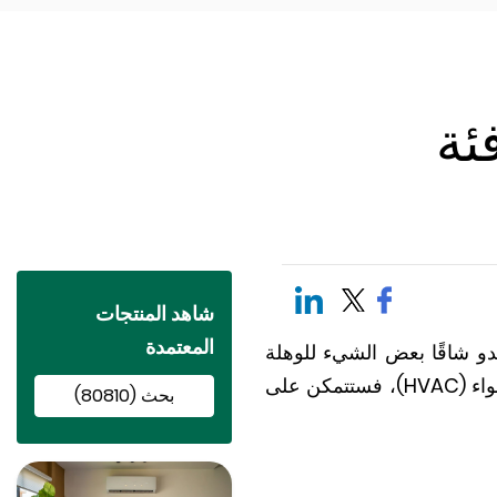
ئة
شاهد المنتجات
المعتمدة
بدو شاقًا بعض الشيء للوهلة
الأولى. ومع ذلك، إذا فهمت نظرية الديناميكا الحرارية في أنظمة التدفئة والتهوية وتكييف الهواء (HVAC)، فستتمكن على
بحث (80810)