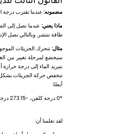
القانون الثالث للدي
مضمونه:
عندما تقترب درجة الح
ماذا يعني:
عندما تصل إلى الصفر
طاقة تنتشر. وبالتالي تصل الإنت
مثال:
سيخضع لمرحلة تغيير من الغاز 
تنخفض حركة الجزيئات بشكل أكبر
أيضًا.
*0 درجة كلفن، -273.15 درجة مئوية أو -459.67 درجة فهرنهايت.
لقد تعلمنا أن: