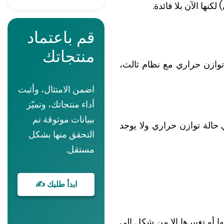
نها الآن بلا فائدة.
قم باعتماد
منتجاتك
توازن حراري مع نظام ثالث،
اضمن الامتثال، وأثبت
أداء منتجاتك، وتميّز
ببيانات موثوقة تم
حالة توازن حراري ولا يوجد
التحقق منها بشكل
مستقل.
ابدأ طلبك ✍
 أو تغييرها إلا من شكل إلى