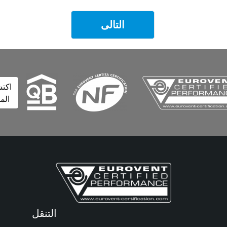
التالى
اكتشف
المزيد
التنقل