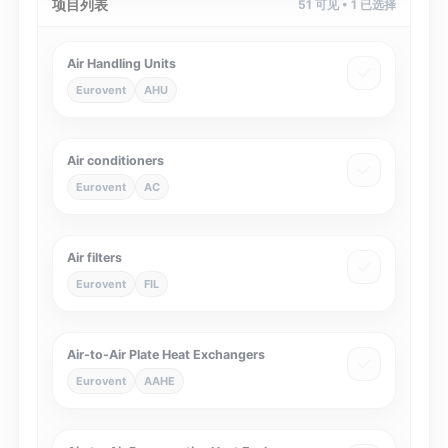
项目列表
51
可见 •
1
已选择
Air Handling Units
Eurovent
AHU
Air conditioners
Eurovent
AC
Air filters
Eurovent
FIL
Air-to-Air Plate Heat Exchangers
Eurovent
AAHE