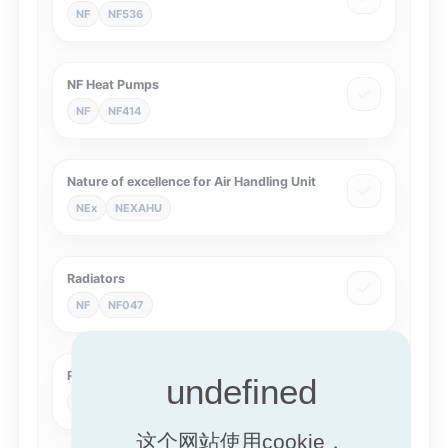
NF
NF536
NF Heat Pumps
NF
NF414
Nature of excellence for Air Handling Unit
NEx
NEXAHU
Radiators
NF
NF047
Refrigerated display cabinets
Eurovent
RDC
这个网站使用cookie，