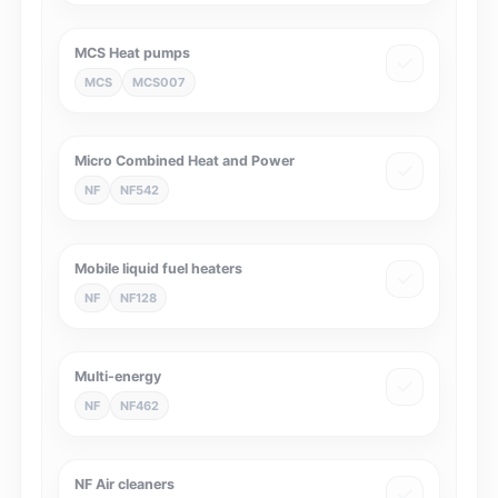
MCS Heat pumps
MCS
MCS007
Micro Combined Heat and Power
NF
NF542
Mobile liquid fuel heaters
NF
NF128
Multi-energy
NF
NF462
NF Air cleaners