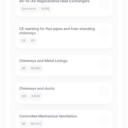
Air-to-Air Regenerative Heat Exchangers
Eurovent
AARE
CE marking for flue pipes and free-standing
chimneys
CE
FP
Chimneys and Metal Linings
NF
NF460
Chimneys and ducts
QB
QB40
Controlled Mechanical Ventilation
NF
NF205