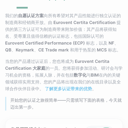
我们的
自愿认证方案
向所有希望对其产品性能进行独立认证的
制造商和经销商开放。由
Eurovent Certita Certification
提
供的第三方认证可为制造商带来附加价值：其产品将获得知
名、受尊重且值得信赖的认证标志，包括国际认可的
Eurovent Certified Performance (ECP)
标志，以及
NF
、
QB
、
Keymark
、
CE Trade mark
和用于热泵的
MCS
标志。
当您的产品通过认证后，您也将成为
Eurovent Certita
Certification 大家庭
的一员。您将获得参加活动、研讨会与学
习机会的资格，拓展人脉，并在包括
数字化
与
BIM
在内的关键
领域获得实用支持。您的产品将出现在我们的在线目录以及全
球合作伙伴目录中。
了解更多认证带来的优势
。
开始您的认证之旅很简单——只需填写下面的表格，今天就
迈出第一步。