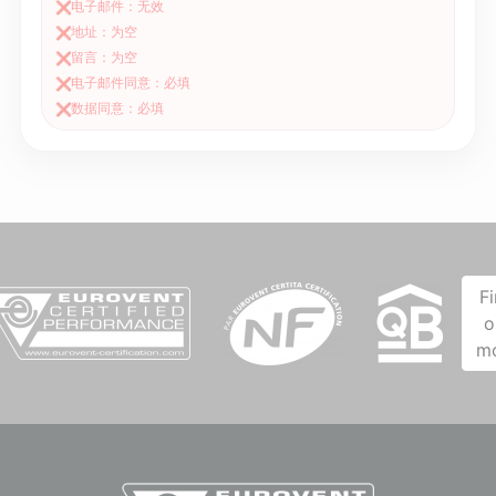
电子邮件：无效
❌
地址：为空
❌
留言：为空
❌
电子邮件同意：必填
❌
数据同意：必填
❌
F
o
m