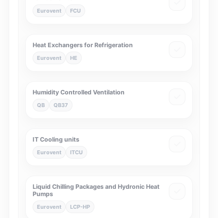
Eurovent
FCU
Heat Exchangers for Refrigeration
Eurovent
HE
Humidity Controlled Ventilation
QB
QB37
IT Cooling units
Eurovent
ITCU
Liquid Chilling Packages and Hydronic Heat
Pumps
Eurovent
LCP-HP