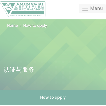
Menu
Home
How to apply
认证与服务
How to apply