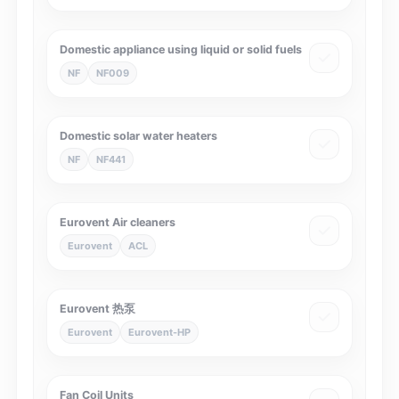
Domestic appliance using liquid or solid fuels
NF
NF009
Domestic solar water heaters
NF
NF441
Eurovent Air cleaners
Eurovent
ACL
Eurovent 热泵
Eurovent
Eurovent-HP
Fan Coil Units