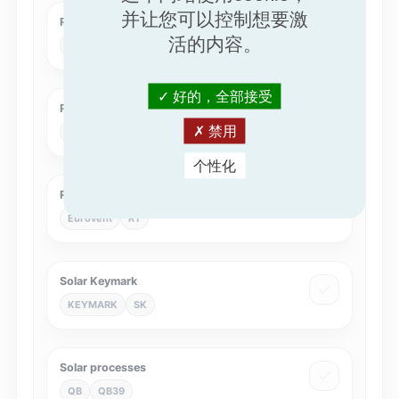
并让您可以控制想要激
Residential Air Handling Units
活的内容。
Eurovent
RAHU
好的，全部接受
Residential air filters
禁用
Eurovent
RFIL
个性化
Rooftop
Eurovent
RT
Solar Keymark
KEYMARK
SK
Solar processes
QB
QB39