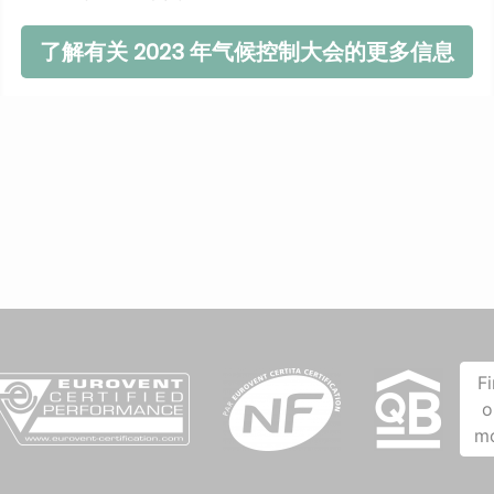
组和冷风机等产品相关质量标准的行业建议。
Markus 还总结了产品和能源标签的重要性。
我们感谢小组成员的精彩辩论，当然也感谢听众的参
与。我们还要感谢气候控制会议的组织者 CPI
Industry、中东气候控制会议以及联合主办方
Dalkia 和 EDF 集团。
了解有关 2023 年气候控制大会的更多信息