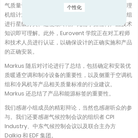
Ghazzi、Suhaimi Design - Protecooling Saudi
个性化
Arabia 业务开发总监 Khalid Al Mulhim 和自由职业
战略规划顾问 Dominic Mc Polin Viktor Osokin。
随后进行了热烈的专题讨论，包括暖通空调在医疗保
健、酒店、教育、航空、商业地产、住宅和工业领域
的应用。Ali 着重介绍了 Eurovent 为获得建筑室内空
气质量认证而采取的创新措施，首先是卫生空气处理
机组计划，该计划根据应用情况对卫生空气处理机组
进行星级分类。这使最终用户无需掌握任何产品技术
知识即可理解。此外，Eurovent 学院正在对工程师
和技术人员进行认证，以确保设计的正确实施和产品
的正确安装。
Markus 随后对讨论进行了总结，包括确定和安装优
质暖通空调和制冷设备的重要性，以及侧重于空调机