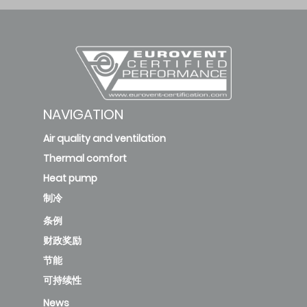
F
o
m
NAVIGATION
Air quality and ventilation
Thermal comfort