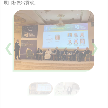
展目标做出贡献。
❮
❯