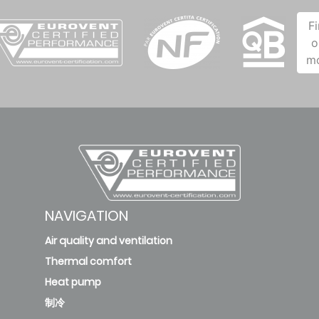
F
o
m
NAVIGATION
Air quality and ventilation
Thermal comfort
Heat pump
制冷