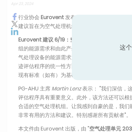
Apr 23, 2024
行业协会
Eurovent
发布了一份行业建议书，提
建议旨在为空气处理机组的环境影响评估提供支
Eurovent 建议 6/19：空气处理机组生命周期
这个
组的能源需求和由此产生的生命周期成本 (LC
气处理设备的能源需求通常会对整体环境产生重
迹评估程序的统一性方面迈出了非常重要的一步。Eu
现有标准（如有）为基础，涉及空气处理机组部
PG-AHU 主席
Martin Lenz
表示： "我们深信
评估程序具有重要意义。此外，该方法还可以根
合适的空气处理机组。让我感到自豪的是，我们能够
非常有用的方法和建议。特别感谢所有贡献者"。
本文件由 Eurovent 出版，由 "
空气处理单元 203