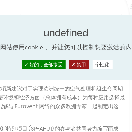
供了计算空气处理机组生命周期能耗和成本的方法。该
持。
成本计算
"定义了一种标准化方法，用于计算空气处理机
网站使用cookie， 并让您可以控制想要激活的
C)，以估算机组在整个生命周期内的总拥有成本。由于空
大影响，因此该出版物在确保空气处理设备产品环境足
好的，全部接受
禁用
个性化
rovent 6/19 中定义的计算规则以科学基础知识和
件的性能，包括其在部分负荷运行时的特性。
，这项新建议对于实现欧洲统一的空气处理机组生命周期
据环境和经济方面（总体拥有成本）为每种应用选择最
与 Eurovent 网络的众多欧洲专家一起制定出这一
0
"特别项目 (SP-AHU1) 的参与者共同努力编写而成。