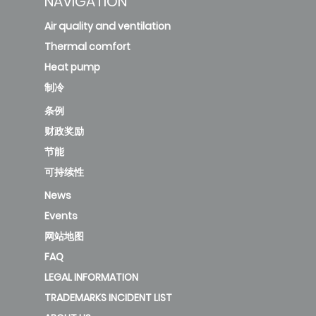
NAVIGATION
Air quality and ventilation
Thermal comfort
Heat pump
制冷
条例
财政奖励
节能
可持续性
News
Events
网站地图
FAQ
LEGAL INFORMATION
TRADEMARKS INCIDENT LIST