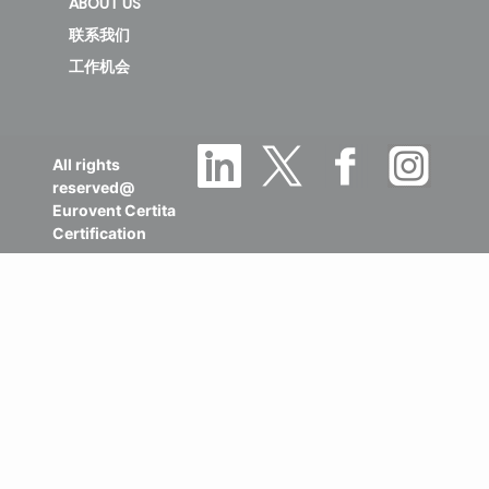
ABOUT US
联系我们
工作机会
All rights
reserved@
Eurovent Certita
Certification