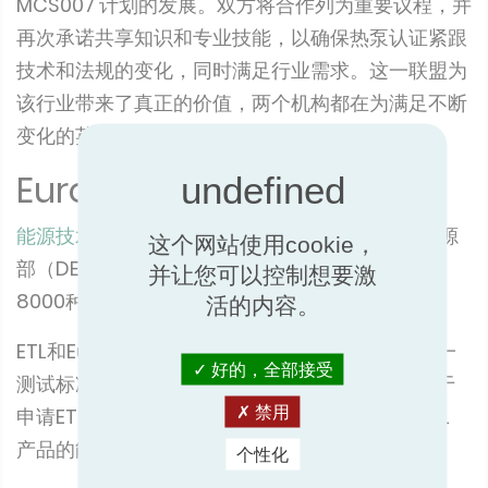
MCS007 计划的发展。双方将合作列为重要议程，并
再次承诺共享知识和专业技能，以确保热泵认证紧跟
技术和法规的变化，同时满足行业需求。这一联盟为
该行业带来了真正的价值，两个机构都在为满足不断
变化的英国市场需求而不懈努力。
Eurovent 与 ETL 结盟
能源技术清单（ETL）
是一个由能源安全和零净能源
这个网站使用cookie，
部（DESNZ）支持的计划，包括65个子技术组约
并让您可以控制想要激
8000种经过独立验证和认证的节能产品。
活的内容。
ETL和Eurovent认证自2024年初开始合作，以统一
好的，全部接受
测试标准，从而使Eurovent认证的测试报告可用于
禁用
申请ETL，前提是产品符合其严格的能效标准。ETL
产品的能效必须在同类产品中排名前 25%。
个性化