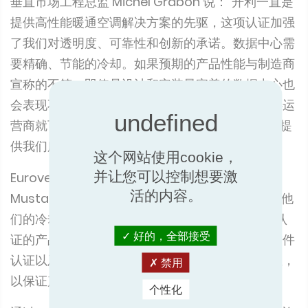
垂直市场工程总监 Michel Grabon 说："开利一直是
提供高性能暖通空调解决方案的先驱，这项认证加强
了我们对透明度、可靠性和创新的承诺。数据中心需
要精确、节能的冷却。如果预期的产品性能与制造商
宣称的不符，即使是设计和安装最完善的数据中心也
会表现不佳。有了这项全球认可的认证，数据中心运
营商就可以完全相信，我们的 30XF 冷水机组能够提
供我们所宣称的冷却效果和能效。
这个网站使用cookie，
并让您可以控制想要激
Eurovent 认证公司热力学商业与工业部主管
活的内容。
Mustafa Dilsen 补充说："数据中心运营商需要对他
们的冷却基础设施充满信心。获得Eurovent性能认
好的，全部接受
证的产品要经过严格的实验室测试、工厂审核、软件
认证以及对所有提交数据（包括营销材料）的验证，
禁用
以保证产品性能。
个性化