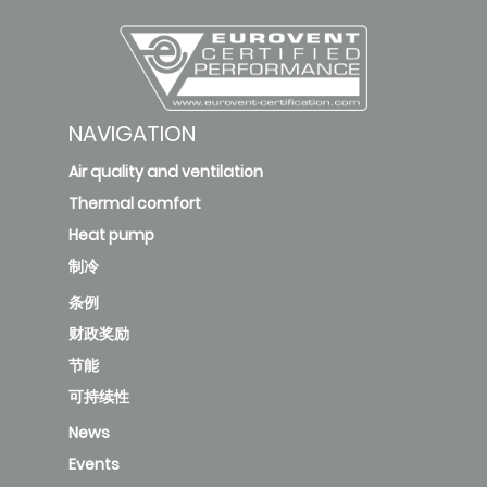
NAVIGATION
Air quality and ventilation
Thermal comfort
Heat pump
制冷
条例
财政奖励
节能
可持续性
News
Events