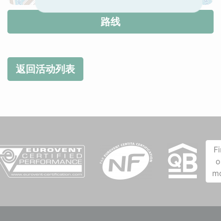
路线
返回活动列表
F
o
m