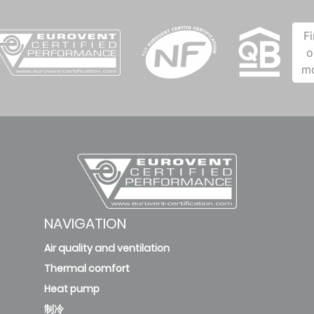
F
o
m
NAVIGATION
Air quality and ventilation
Thermal comfort
Heat pump
制冷