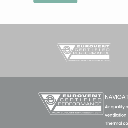
NAVIGA
Air quality 
ventilation
Thermal c