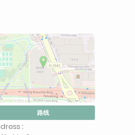
路线
dress :