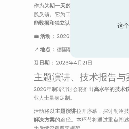
作为
为期一天的技术盛会
，本次会议将
践反馈。它为工程师、设计师、制造商
能数据和独立认证
如何助力打造可靠、高
这个
💼
活动：
2026年制冷研讨会
📍
地点：
德国慕尼黑宝马世界
🗓️
日期：
2026年4月21日
主题演讲、技术报告与
2026年制冷研讨会将推出
高水平的技术
业人士量身定制。
活动将以
主题演讲
拉开序幕，探讨制冷
解决方案
的途径。本环节将通过重点阐
为后续议程奠定框架。