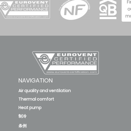
F
o
m
NAVIGATION
Air quality and ventilation
Thermal comfort
Heat pump
制冷
条例