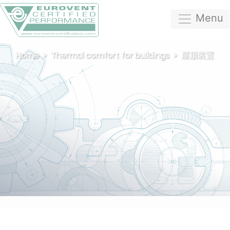
Menu
Home
Thermal comfort for buildings
屋顶装置