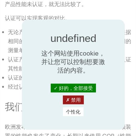
产品性能未认证，就无法比较了。
认证可以实现客观的对比。
无论产品是在哪个国家制造或销售的，只要是根据
相同的标准来评估产品性能，结果就会使用相同的
测量单位。
这个网站使用cookie，
认证产品会由公正、独立且有资质的认证机构认证
并让您可以控制想要激
其性能。
活的内容。
认证的产品是符合标准的。
经过认证的产品将根据制造商声明的规格运行。
好的，全部接受
禁用
我们认证的性能
个性化
欧洲发布鼓励销售高性能取暖设备的规定后，屋顶装
置的性能也发生了变化：长期以来使用 COP（性能