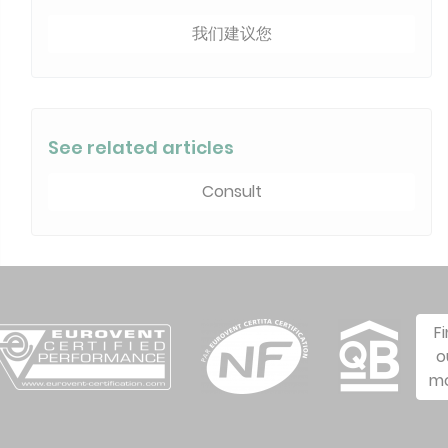
我们建议您
See related articles
Consult
F
o
m