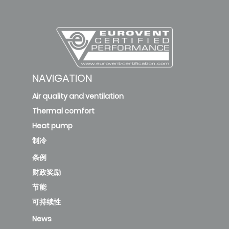
NAVIGATION
Air quality and ventilation
Thermal comfort
Heat pump
制冷
条例
财政奖励
节能
可持续性
News