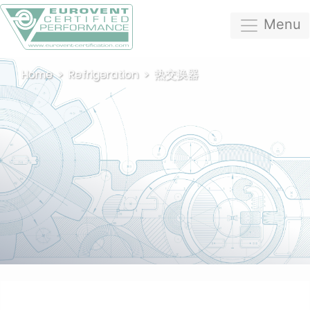
Menu
Home
Refrigeration
热交换器