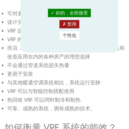
可对多个区域进行定制温度控制
好的，全部接受
设计灵活
禁用
VRF 设备结构紧凑，重量比传统 HVAC 轻
个性化
VRF 的应用范围广泛
而且，作为一种无管道系统，VRF 是包括古建筑和
改造应用在内的各种房产的理想选择
不会通过管道系统损失热量
更易于安装
与其他暖通空调系统相比，系统运行安静
VRF 可以与智能控制搭配使用
热回收 VRF 可以同时制冷和制热
可靠、成熟的系统，拥有成熟的技术。
如何衡量 VRF 系统的能效？