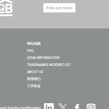
Find out more
网站地图
FAQ
LEGAL INFORMATION
TRADEMARKS INCIDENT LIST
ABOUT US
联系我们
工作机会
ent Certita Certification