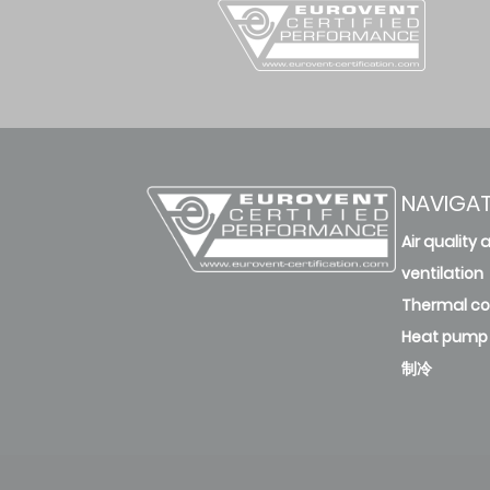
NAVIGA
Air quality 
ventilation
Thermal c
Heat pump
制冷