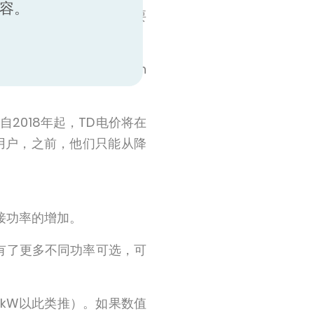
内容。
，减少耗电量，但仍然需要
引入的D1电价中，每kWh
自2018年起，TD电价将在
用户，之前，他们只能从降
接功率的增加。
现在有了更多不同功率可选，可
 4 kW以此类推）。如果数值