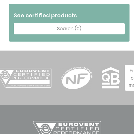
See certified products
Search (0)
F
o
m