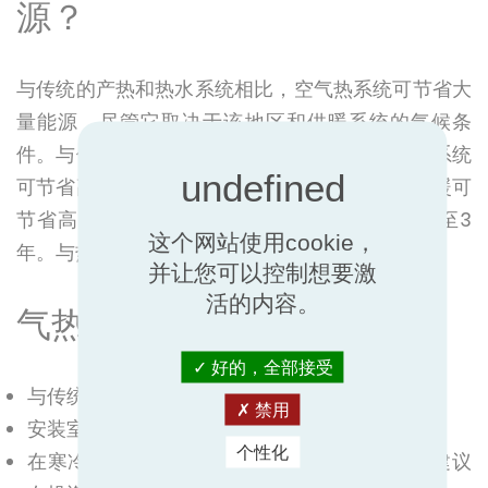
源？
与传统的产热和热水系统相比，空气热系统可节省大
量能源，尽管它取决于该地区和供暖系统的气候条
件。与使用柴油的传统锅炉系统相比，使用地暖系统
可节省高达 50% 至 55% 的费用，使用散热器供暖可
节省高达 15% 至 20% 的费用。摊销年限为2年至3
这个网站使用cookie，
年。与热太阳能结合可以取得优异的结果。
并让您可以控制想要激
活的内容。
气热的要求
好的，全部接受
与传统系统相比，初始投资较高。
禁用
安装室外机（影响美观并产生噪音）。
个性化
在寒冷的气候地区，季节性表现会降低，因此建议