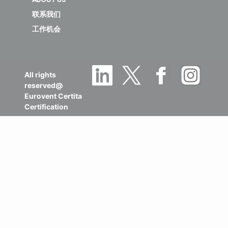
联系我们
工作机会
All rights
reserved@
Eurovent Certita
Certification