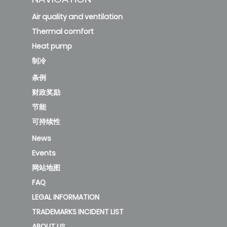
Air quality and ventilation
Thermal comfort
Heat pump
制冷
条例
财政奖励
节能
可持续性
News
Events
网站地图
FAQ
LEGAL INFORMATION
TRADEMARKS INCIDENT LIST
ABOUT US